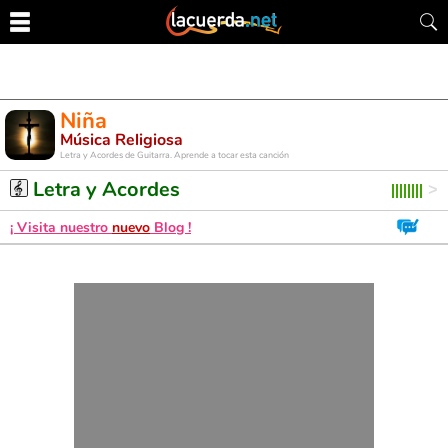
Niña
Música Religiosa
Letra y Acordes de Guitarra. Aprende a tocar esta canción
Letra y Acordes
¡ Visita nuestro
nuevo
Blog !