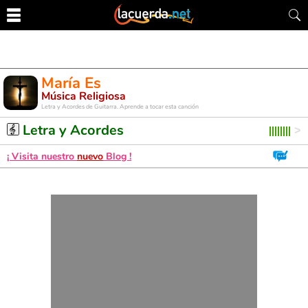
María Es
Música Religiosa
Letra y Acordes de Guitarra. Aprende a tocar esta canción
Letra y Acordes
¡ Visita nuestro
nuevo
Blog !