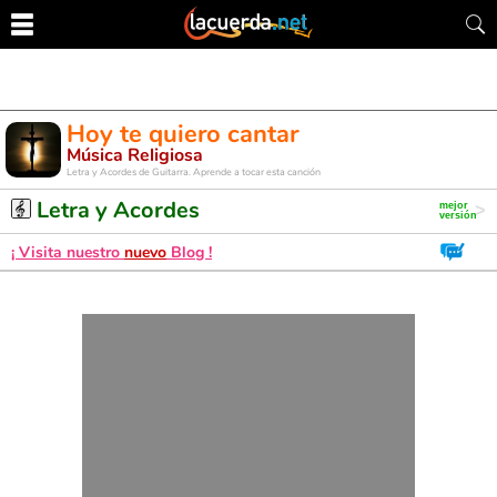
Hoy te quiero cantar
Música Religiosa
Letra y Acordes de Guitarra. Aprende a tocar esta canción
Letra y Acordes
¡ Visita nuestro
nuevo
Blog !