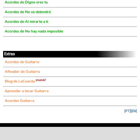
Acordes de Digno eres tu
Acordes de No se detendrá
Acordes de Al mirarte a ti
Acordes de No hay nada imposible
Extras
Acordes de Guitarra
Afinador de Guitarra
¡nuevo!
Blog de LaCuerda
Aprender a tocar Guitarra
Acordes Guitarra
[PT]
[EN]
©
LaCuerda
.net
·
·
·
aviso legal
privacidad
contacto