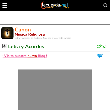
Canon
Música Religiosa
Letra y Acordes de Guitarra. Aprende a tocar esta canción
Letra y Acordes
¡ Visita nuestro
nuevo
Blog !