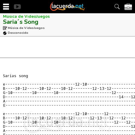
Música de VideoJuegos
Saria´s Song
Música de VideoJuegos
Desconocido
Sarias song

e-----------------------------12-10--------------------
B----10-12-----10-12----10-12--------12-13-12----------
G-10--------10-------10----------------------12--------
D-----------------------------------------------14---12
A------------------------------------------------------
E------------------------------------------------------
e-----------------------------12-10-------12-----------
B----10-12-----10-12----10-12-------12-13---12---12----
G-10--------10-------10-----------------------12---12--
D----------------------------------------------------12
A------------------------------------------------------
E------------------------------------------------------