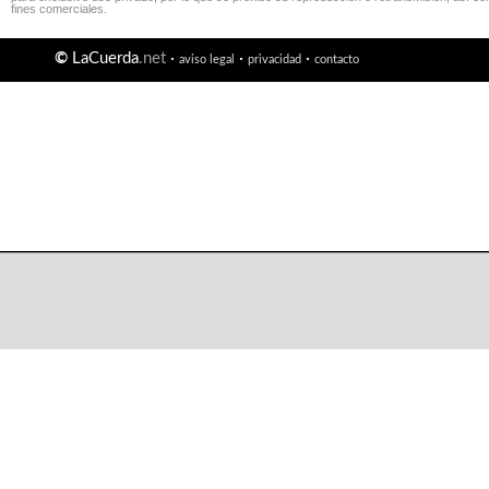
fines comerciales.
©
LaCuerda
.net
·
·
·
aviso legal
privacidad
contacto