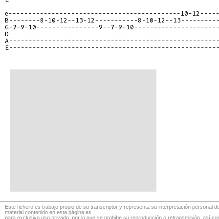
e--------------------------------------------10-12-----
B--------8-10-12--13-12-----------8-10-12--13----------
G-7-9-10----------------9--7-9-10----------------------
D------------------------------------------------------
A------------------------------------------------------
E------------------------------------------------------
Este fichero es trabajo propio de su transcriptor y representa su interpretación personal de
material contenido en esta página es
para exclusivo uso privado, por lo que se prohibe su reproducción o retransmisión, así c