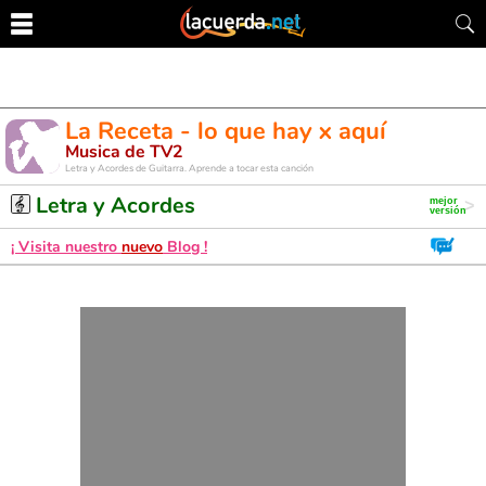
La Receta - lo que hay x aquí
Musica de TV2
Letra y Acordes de Guitarra. Aprende a tocar esta canción
Letra y Acordes
¡ Visita nuestro
nuevo
Blog !