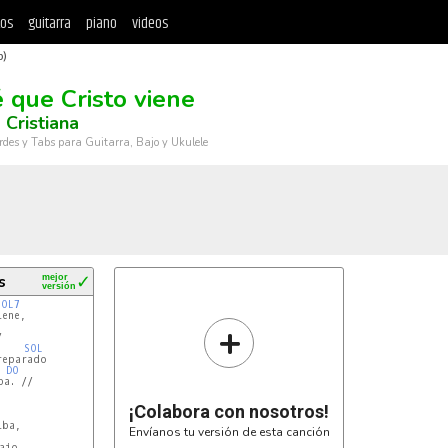
tos
guitarra
piano
videos
b)
é que Cristo viene
 Cristiana
rdes y Tabs para Guitarra, Bajo y Ukulele
s
mejor
✓
versión
SOL7
ene,

+


SOL
eparado

DO
a. //

¡Colabora con nosotros!
ba,

Envíanos tu versión de esta canción
jo
