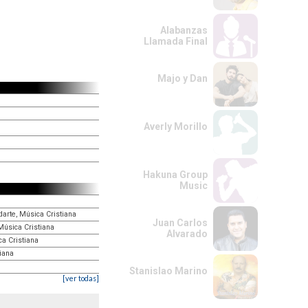
Alabanzas
Llamada Final
Majo y Dan
Averly Morillo
Hakuna Group
Music
 darte, Música Cristiana
Juan Carlos
 Música Cristiana
Alvarado
a Cristiana
tiana
Stanislao Marino
[ver todas]