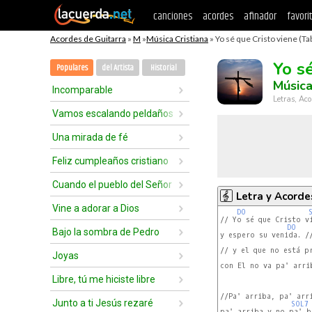
canciones
acordes
afinador
favori
Acordes de Guitarra
»
M
»
Música Cristiana
» Yo sé que Cristo viene (Ta
Yo s
Populares
del Artista
Historial
Música
Incomparable
Letras, Aco
Vamos escalando peldaños
Una mirada de fé
Feliz cumpleaños cristiano
Cuando el pueblo del Señor
Letra y Acorde
Vine a adorar a Dios
DO
// Yo sé que Cristo vi
DO
Bajo la sombra de Pedro
y espero su venida. //
// y el que no está pr
Joyas
con El no va pa' arrib
Libre, tú me hiciste libre
//Pa' arriba, pa' arri
Junto a ti Jesús rezaré
SOL7
pa' arriba y no pa' ba