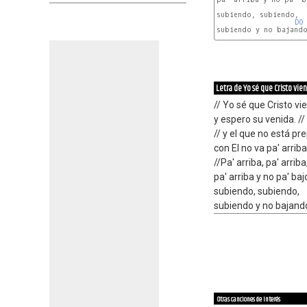
subiendo, subiendo,

DO
subiendo y no bajando
Letra de Yo sé que Cristo vie
// Yo sé que Cristo vi
y espero su venida. //
// y el que no está p
con El no va pa' arriba.
//Pa' arriba, pa' arriba
pa' arriba y no pa' baj
subiendo, subiendo,
subiendo y no bajando
Otras canciones de interés