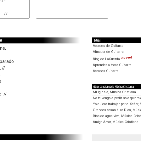
. //
ne
Extras
Acordes de Guitarra
ene,
Afinador de Guitarra
¡nuevo!
Blog de LaCuerda
reparado
Aprender a tocar Guitarra
 //
Acordes Guitarra
,
o
Otras canciones de Música Cristiana
Mi Iglesia, Música Cristiana
. //
No te vengo a pedir sólo quiero
Yo quiero trabajar por el Señor,
Grandes cosas hizo Dios, Músic
Ríos de agua viva, Música Cris
Amigo Amor, Música Cristiana