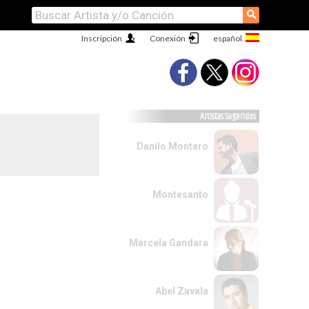
⚲
Inscripción
Conexión
Artistas Sugeridos
Danilo Montero
Montesanto
Marcela Gandara
Abel Zavala