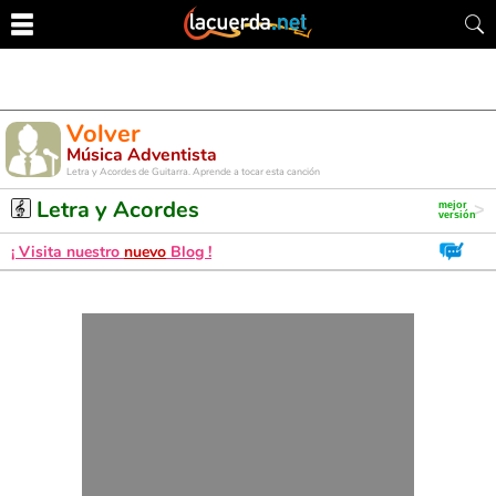
Volver
Música Adventista
Letra y Acordes de Guitarra. Aprende a tocar esta canción
Letra y Acordes
¡ Visita nuestro
nuevo
Blog !