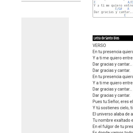
E
A/E
Y a ti me quiero entre
E/G#
A
Dar gracias y cantar...
E
Letra de Santo Dios
VERSO
En tu presencia quiero
Y a ti me quiero entre
Dar gracias y cantar...
Dar gracias y cantar.
En tu presencia quiero
Y a ti me quiero entre
Dar gracias y cantar...
Dar gracias y cantar.
Pues tu Señor, eres el
Y tú sostienes cielo, t
El universo alaba de a
Tu nombre exaltado e
En el fulgor de tu pre
Es donde vamos todos