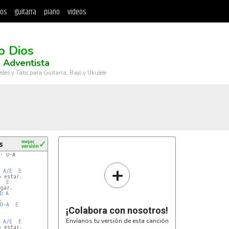
tos
guitarra
piano
videos
o Dios
 Adventista
rdes y Tabs para Guitarra, Bajo y Ukulele
s
mejor
✓
versión
- D-A
+
A/E
E
E
gar.

D
A


D
-
A
E
¡Colabora con nosotros!
Envíanos tu versión de esta canción
A/E
E