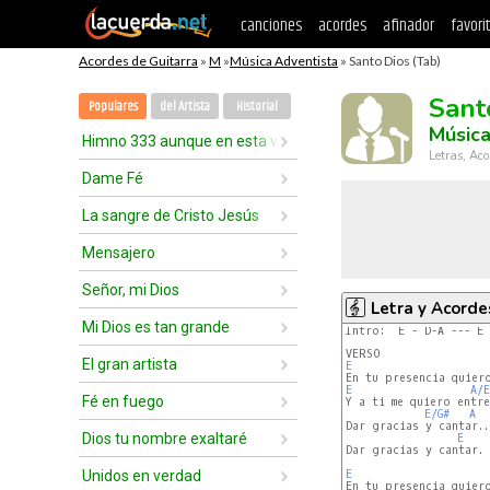
canciones
acordes
afinador
favori
Acordes de Guitarra
»
M
»
Música Adventista
» Santo Dios (Tab)
Sant
Populares
del Artista
Historial
Música
Himno 333 aunque en esta vida
Letras, Aco
Dame Fé
La sangre de Cristo Jesús
Mensajero
Señor, mi Dios
Letra y Acorde
Mi Dios es tan grande
Intro:  E - D-A --- E 
El gran artista
E
E
A/E
Fé en fuego
Y a ti me quiero entre
E/G#
A
Dar gracias y cantar...
Dios tu nombre exaltaré
E
Dar gracias y cantar.

Unidos en verdad
E