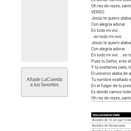
Oh rey de reyes, santo
VERSO
Jesús te quiero alabar
Con alegría adorar.
En todo mi vivi...
...en todo mi vivir.
Jesús te quiero alabar
Con alegría adorar.
En todo mi vivi......en t
Pues tu Señor, eres el
Y tú sostienes cielo, t
El universo alaba de a
Añade LaCuerda
Tu nombre exaltado e
a tus favoritos
En el fulgor de tu pre
Es donde vamos todos
Oh rey de reyes, santo
Otras canciones de interés
Acordes de Yo sé que Crist
Acordes de Renuevame