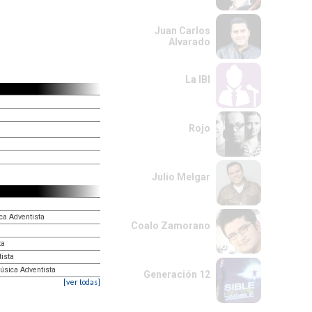
Juan Carlos
Alvarado
La IBI
Rojo
Julio Melgar
ca Adventista
Coalo Zamorano
ta
ista
úsica Adventista
Generación 12
[ver todas]