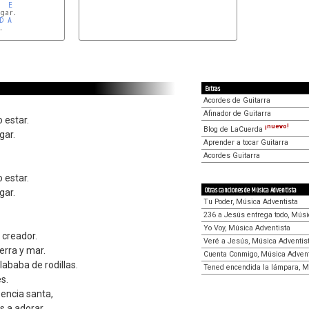
E
gar.

D
A


Extras
Acordes de Guitarra
Afinador de Guitarra
 estar.
¡nuevo!
Blog de LaCuerda
gar.
Aprender a tocar Guitarra
Acordes Guitarra
 estar.
Otras canciones de Música Adventista
gar.
Tu Poder, Música Adventista
236 a Jesús entrega todo, Músi
Yo Voy, Música Adventista
 creador.
Veré a Jesús, Música Adventis
ierra y mar.
Cuenta Conmigo, Música Advent
lababa de rodillas.
Tened encendida la lámpara, M
s.
sencia santa,
 a adorar.