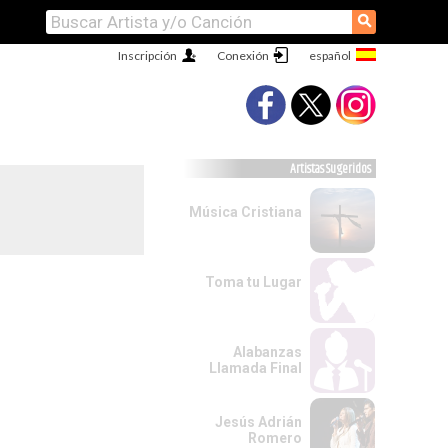
⚲
Inscripción
Conexión
Artistas Sugeridos
Música Cristiana
Toma tu Lugar
Alabanzas
Llamada Final
Jesús Adrián
Romero