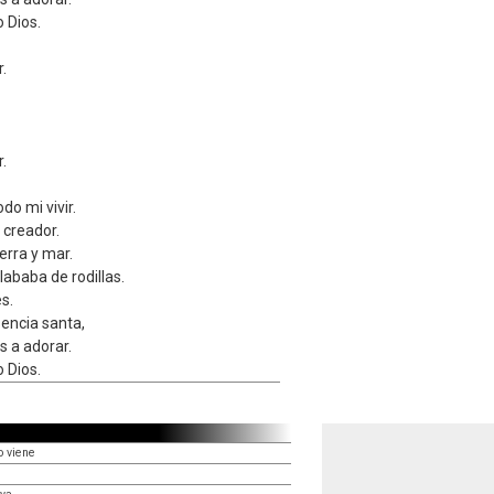
 Dios.
.
.
odo mi vivir.
 creador.
ierra y mar.
lababa de rodillas.
s.
sencia santa,
 a adorar.
 Dios.
o viene