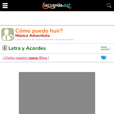
Cómo puedo huir?
Música Adventista
Letra y Acordes de Guitarra. Aprende a tocar esta canción
Letra y Acordes
¡ Visita nuestro
nuevo
Blog !