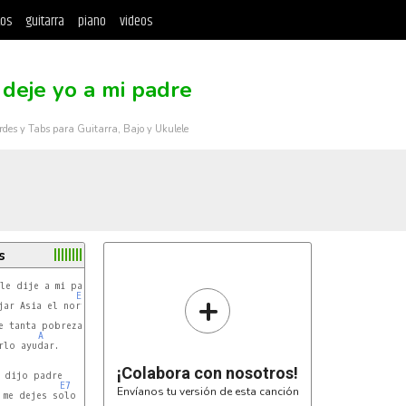
tos
guitarra
piano
videos
 deje yo a mi padre
rdes y Tabs para Guitarra, Bajo y Ukulele
s
+
E7
ar Asia el norte

e tanta pobreza

A
lo ayudar.

¡Colabora con nosotros!
E7
Envíanos tu versión de esta canción
me dejes solo
