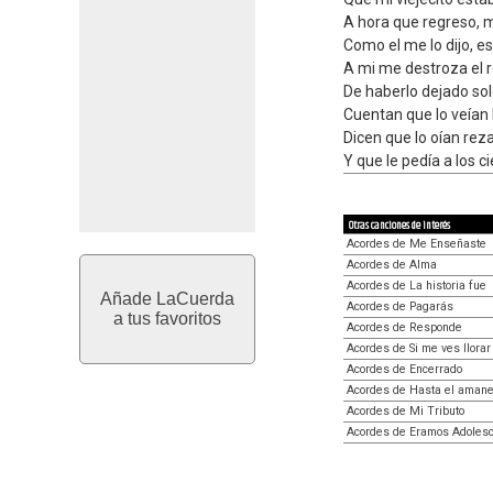
A hora que regreso, 
Como el me lo dijo, es
A mi me destroza el
De haberlo dejado sol
Cuentan que lo veían 
Dicen que lo oían rez
Y que le pedía a los c
Otras canciones de interés
Acordes de Me Enseñaste
Acordes de Alma
Acordes de La historia fue
Añade LaCuerda
Acordes de Pagarás
a tus favoritos
Acordes de Responde
Acordes de Si me ves llorar 
Acordes de Encerrado
Acordes de Hasta el aman
Acordes de Mi Tributo
Acordes de Eramos Adoles