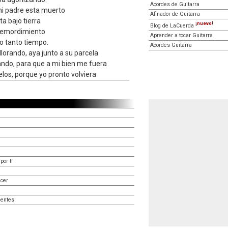
Acordes de Guitarra
mi padre esta muerto
Afinador de Guitarra
ta bajo tierra
¡nuevo!
Blog de LaCuerda
 remordimiento
Aprender a tocar Guitarra
o tanto tiempo.
Acordes Guitarra
llorando, aya junto a su parcela
ando, para que a mi bien me fuera
ielos, porque yo pronto volviera
por tí
ecer
centes