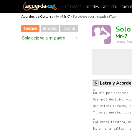
canciones
acordes
afinador
favori
Acordes de Guitarra
»
M
»
Mr-7
» Solo deje yo a mi padre (Tab)
Solo
Populares
del Artista
Historial
Mr-7
Solo deje yo a mi padre
Letras, Aco
Letra y Acorde
A
Que aviá decidido viaj
Que estaba cansado, d
Y que yo quería, poder
A
Hijo no te vallas, no 