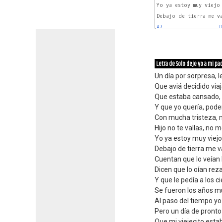
Yo ya estoy muy viejo 
Debajo de tierra me va
A7
D
Letra de Solo deje yo a mi pa
Un día por sorpresa, l
Que aviá decidido viaj
Que estaba cansado,
Y que yo quería, pode
Con mucha tristeza, 
Hijo no te vallas, no 
Yo ya estoy muy viejo
Debajo de tierra me v
Cuentan que lo veían 
Dicen que lo oían rez
Y que le pedía a los c
Se fueron los años m
Al paso del tiempo yo
Pero un día de pronto l
Que mi viejecito est