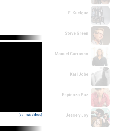
El Kuelgue
Steve Green
Manuel Carrasco
Kari Jobe
Espinoza Paz
[ver más videos]
Jesse y Joy