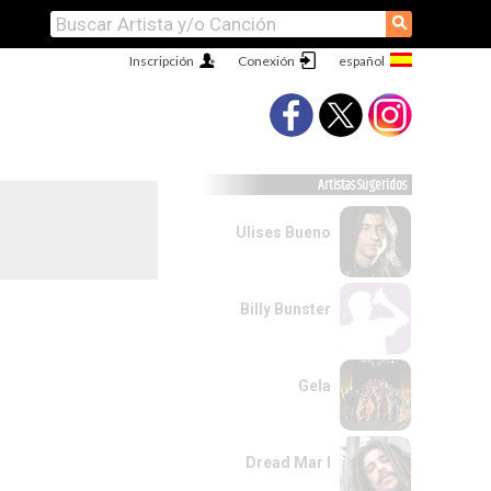
⚲
Inscripción
Conexión
Artistas Sugeridos
Ulises Bueno
Billy Bunster
Gela
Dread Mar I