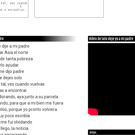
tal, ves cuando vuelvas

A
s a encontrar.

E7
dre
Video de Solo deje yo a mi padre
e dije a mi padre
ar Asia el norte
 de tanta pobreza
rlo ayudar.
me dijo padre
me dejes solo
 tal, ves cuando vuelvas
as a encontrar.
llorando, aya junto a su parcela
ando, para que a mi bien me fuera
ielos, porque yo pronto volviera.
uy poco escribía
 me fui olvidando
lego, la noticia
Extras
aba agonizando.