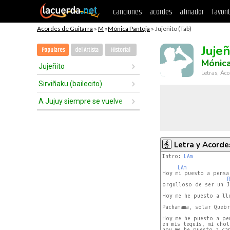
canciones
acordes
afinador
favori
Acordes de Guitarra
»
M
»
Mónica Pantoja
» Jujeñito (Tab)
Jujeñ
Populares
del Artista
Historial
Mónica
Jujeñito
Letras, Aco
Sirviñaku (bailecito)
A Jujuy siempre se vuelve
Letra y Acorde
Intro: 
LAm
LAm
Hoy mi puesto a pensar
R
orgulloso de ser un Ju
Hoy me he puesto a llo
Pachamama, solar Quebr
Hoy me he puesto a pen
en mis tequis, mi chol
hoy me he puesto a can