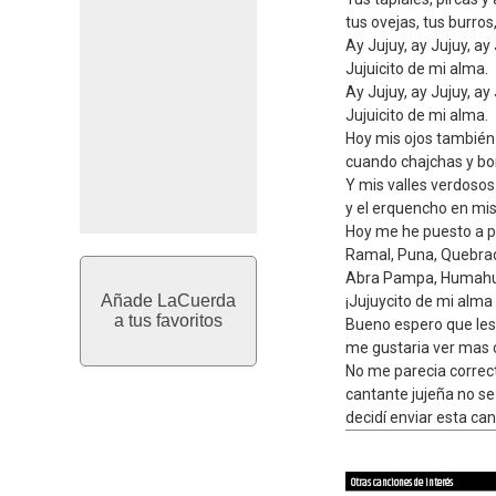
tus ovejas, tus burros
Ay Jujuy, ay Jujuy, ay 
Jujuicito de mi alma.
Ay Jujuy, ay Jujuy, ay 
Jujuicito de mi alma.
Hoy mis ojos tambié
cuando chajchas y b
Y mis valles verdosos
y el erquencho en mi
Hoy me he puesto a p
Ramal, Puna, Quebrad
Abra Pampa, Humahu
Añade LaCuerda
¡Jujuycito de mi alma
a tus favoritos
Bueno espero que les 
me gustaria ver mas 
No me parecia correc
cantante jujeña no se
decidí enviar esta ca
Otras canciones de interés