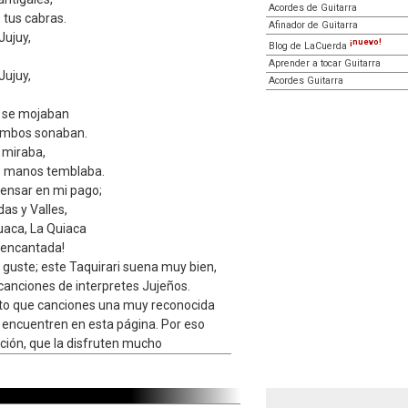
Acordes de Guitarra
, tus cabras.
Afinador de Guitarra
Jujuy,
¡nuevo!
Blog de LaCuerda
Aprender a tocar Guitarra
Jujuy,
Acordes Guitarra
n se mojaban
ombos sonaban.
 miraba,
s manos temblaba.
ensar en mi pago;
as y Valles,
aca, La Quiaca
 encantada!
guste; este Taquirari suena muy bien,
canciones de interpretes Jujeños.
to que canciones una muy reconocida
 encuentren en esta página. Por eso
nción, que la disfruten mucho