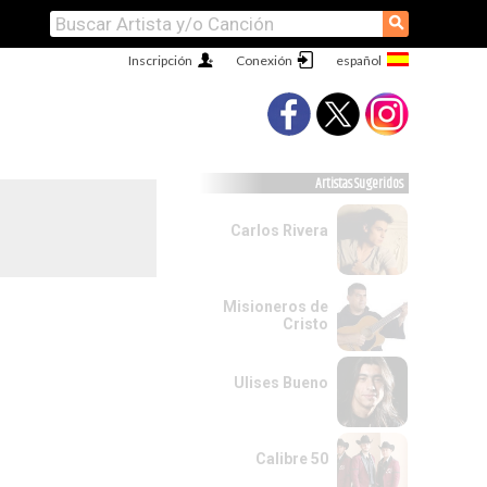
⚲
Inscripción
Conexión
Artistas Sugeridos
Carlos Rivera
Misioneros de
Cristo
Ulises Bueno
Calibre 50