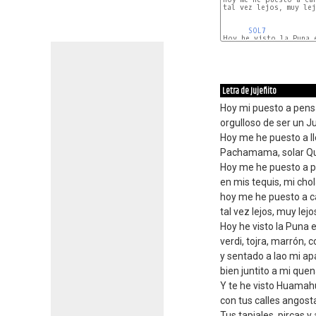
tal vez lejos, muy lej
SOL7
Hoy he visto la Puna e
MI7
Letra de Jujeñito
Hoy mi puesto a pens
orgulloso de ser un J
Hoy me he puesto a llo
Pachamama, solar Q
Hoy me he puesto a 
en mis tequis, mi chol
hoy me he puesto a ca
tal vez lejos, muy lejo
Hoy he visto la Puna 
verdi, tojra, marrón, c
y sentado a lao mi ap
bien juntito a mi quen
Y te he visto Huamah
con tus calles angosta
Tus tapiales, pircas y 