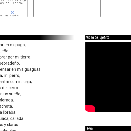
os del cerro.

DO
n un sueño,

LAm
Video de Jujeñito
ar en mi pago,
ujeño.
rar por mi tierra
uebradeño.
pensar en mis guaguas
a, mi perro,
ntar con mi caja,
s del cerro.
en un sueño,
olorada,
acheta,
a lloraba.
uaca, callada
s y claras.
Extras
antigales,