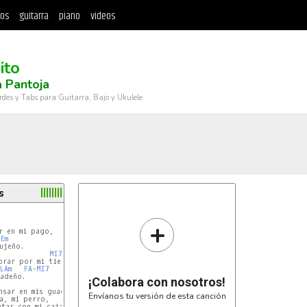
tos
guitarra
piano
videos
ito
 Pantoja
rdes y Tabs para Guitarra, Bajo y Ukulele
s
+
 en mi pago,

Em
jeño.

MI7
rar por mi tierra

LAm
FA
-
MI7
adeño.

¡Colabora con nosotros!
sar en mis guaguas

Envíanos tu versión de esta canción
a, mi perro,

tar con mi caja,
