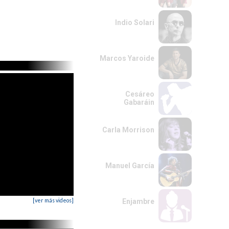
Indio Solari
Marcos Yaroide
Cesáreo
Gabaráin
Carla Morrison
Manuel García
[ver más videos]
Enjambre