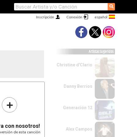
⚲
Inscripción
Conexión
Artistas Sugeridos
Christine d'Clario
Danny Berríos
+
Generación 12
ra con nosotros!
Alex Campos
versión de esta canción