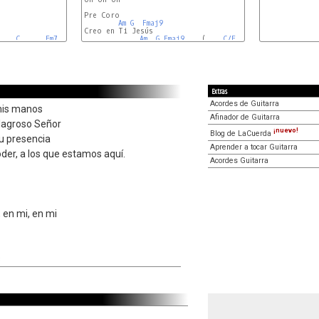
Pre Coro

Am
G
Fmaj9
Creo en Ti Jesús

C
Em7
Am
G
Fmaj9
    (    
C/E
F
)

Extras
Acordes de Guitarra
 mis manos
Afinador de Guitarra
ilagroso Señor
¡nuevo!
Blog de LaCuerda
tu presencia
Aprender a tocar Guitarra
der, a los que estamos aquí.
Acordes Guitarra
 en mi, en mi
s