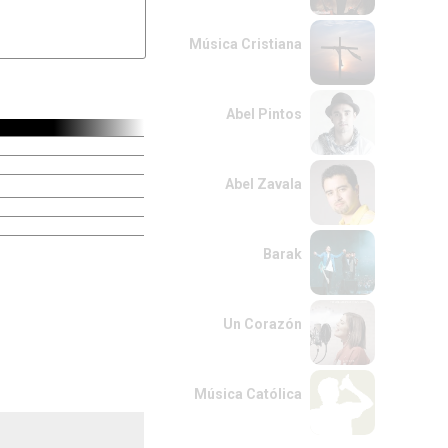
Música Cristiana
Abel Pintos
Abel Zavala
Barak
Un Corazón
Música Católica