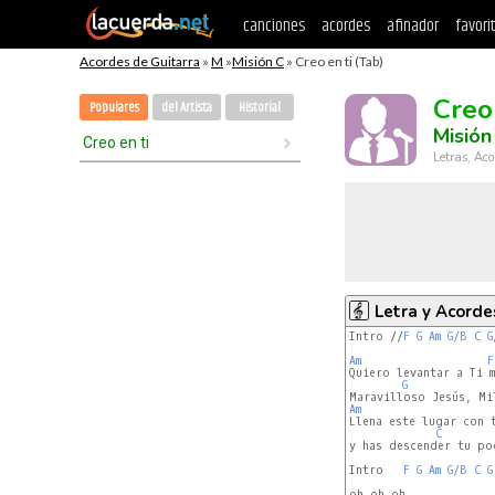
canciones
acordes
afinador
favori
Acordes de Guitarra
»
M
»
Misión C
» Creo en ti (Tab)
Creo 
Populares
del Artista
Historial
Misión
Creo en ti
Letras, Aco
Letra y Acorde
Intro //
F
G
Am
G/B
C
G
Am
F
Quiero levantar a Ti m
G
Am
Llena este lugar con t
C
y has descender tu pod
Intro   
F
G
Am
G/B
C
G
oh oh oh
