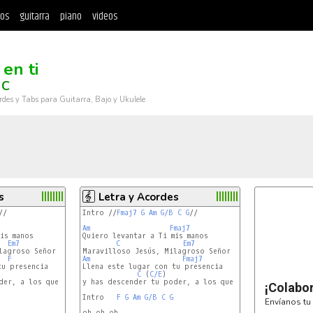
tos
guitarra
piano
videos
en ti
 C
rdes y Tabs para Guitarra, Bajo y Ukulele
s
Letra y Acordes
//

Intro //
Fmaj7
G
Am
G/B
C
G
//

Am
Fmaj7
is manos

Quiero levantar a Ti mis manos

Em7
C
Em7
F
Am
Fmaj7
u presencia

Llena este lugar con tu presencia

Em7
C
 (
C/E
)                       
Em7
(Gsus4)

er, a los que estamos aquí.

y has descender tu poder, a los que estamos aquí.

¡Colabo
Intro   
F
G
Am
G/B
C
G
Envíanos tu 
oh oh oh
