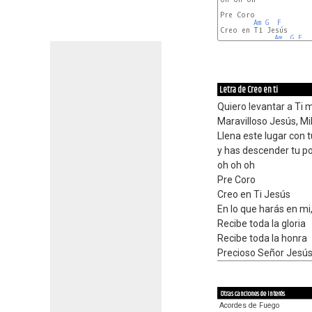
Pre Coro

Am
G
F
Creo en Ti Jesús

Am
G
F
Letra de Creo en ti
Quiero levantar a Ti
Maravilloso Jesús, M
Llena este lugar con 
y has descender tu po
oh oh oh
Pre Coro
Creo en Ti Jesús
En lo que harás en mi,
Recibe toda la gloria
Recibe toda la honra
Precioso Señor Jesú
Otras canciones de interés
Acordes de Fuego