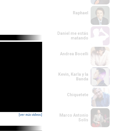
Raphael
Daniel me estás
matando
Andrea Bocelli
Kevin, Karla y la
Banda
Chiquetete
[ver más videos]
Marco Antonio
Solís