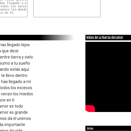
has llegado a mí

todos los excesos

venzo los miedos

e en ti

Video de La fuerza del amor
has llegado lejos
 que decir
entre tierra y cielo
 sumo a tu sueño
ando estás aquí.
 te llevo dentro
 has llegado a mí
todos los excesos
y venzo los miedos
ce en ti
 amor es todo
 amor es grande
nos da el unirnos
ás importante
Extras
amor da vida