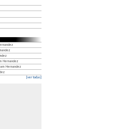
Hernandez
rnandez
andez
iam Hernandez
iriam Hernandez
ndez
[ver todas]