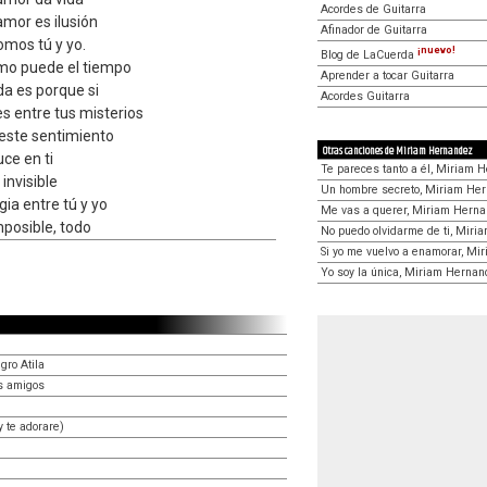
Acordes de Guitarra
amor es ilusión
Afinador de Guitarra
omos tú y yo.
¡nuevo!
Blog de LaCuerda
mo puede el tiempo
Aprender a tocar Guitarra
da es porque si
Acordes Guitarra
s entre tus misterios
 este sentimiento
Otras canciones de Miriam Hernandez
ce en ti
Te pareces tanto a él, Miriam 
invisible
Un hombre secreto, Miriam He
ia entre tú y yo
Me vas a querer, Miriam Hern
posible, todo
No puedo olvidarme de ti, Mir
Si yo me vuelvo a enamorar, M
Yo soy la única, Miriam Herna
gro Atila
s amigos
 te adorare)