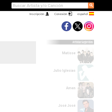
⚲
Inscripción
Conexión
Artistas Sugeridos
Matisse
Julio Iglesias
Amen
José José