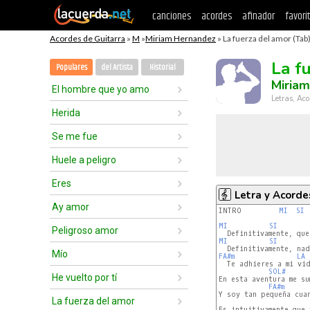
canciones
acordes
afinador
favori
Acordes de Guitarra
»
M
»
Miriam Hernandez
» La fuerza del amor (Tab
La f
Populares
del Artista
Historial
Miria
El hombre que yo amo
Letras, Aco
Herida
Se me fue
Huele a peligro
Eres
Letra y Acorde
Ay amor
INTRO         
MI
SI
MI
SI
Peligroso amor
MI
SI
Mío
FA#m
LA
  Te adhieres a mi vid
SOL#
He vuelto por tí
En esta aventura me su
FA#m
Y soy tan pequeña cuan
La fuerza del amor
Es intuitivamente que 