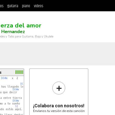
tos
guitarra
piano
videos
)
uerza del amor
m Hernandez
rdes y Tabs para Guitarra, Bajo y Ukulele
s
DO#m
   x  2

+
DO#m
DO#m
SI
a entre tierra y cielo

DO#m
mo a tu sueño

¡Colabora con nosotros!
SI
do estás aquí.

Envíanos tu versión de esta canción
te llevo dentro
