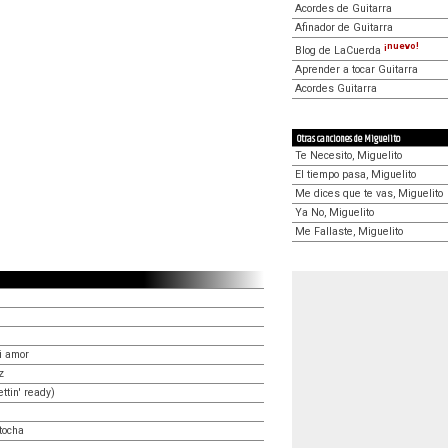
Acordes de Guitarra
Afinador de Guitarra
¡nuevo!
Blog de LaCuerda
Aprender a tocar Guitarra
Acordes Guitarra
Otras canciones de Miguelito
Te Necesito, Miguelito
El tiempo pasa, Miguelito
Me dices que te vas, Miguelito
Ya No, Miguelito
Me Fallaste, Miguelito
i amor
z
ttin' ready)
tocha