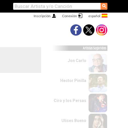
⚲
Inscripción
Conexión
Artistas Sugeridos
Jon Carlo
Hector Pinilla
Ciro y los Persas
Ulises Bueno