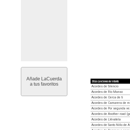
Añade LaCuerda
Otras canciones de interés
a tus favoritos
Acordes de Silencio
Acordes de Río Manso
Acordes de Cerca de ti
Acordes de Camarera de m
Acordes de Por segunda ve
Acordes de Another road (ge
Acordes de Llévatela
Acordes de Santo Niño de A