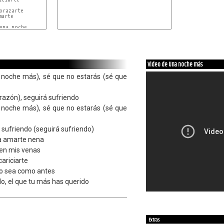
razarte

arte

na noche

Am
Video de Una noche más
noche más), sé que no estarás (sé que
razón), seguirá sufriendo
noche más), sé que no estarás (sé que
 sufriendo (seguirá sufriendo)
a amarte nena
r en mis venas
cariciarte
do sea como antes
do, el que tu más has querido
Extras