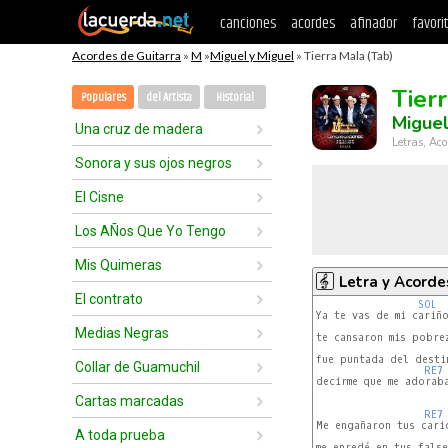
canciones
acordes
afinador
favori
Acordes de Guitarra
»
M
»
Miguel y Miguel
» Tierra Mala (Tab)
Tier
Populares
del Artista
Historial
Miguel
Una cruz de madera
Letras, Aco
Sonora y sus ojos negros
El Cisne
Los AÑos Que Yo Tengo
Mis Quimeras
Letra y Acorde
El contrato
SOL
Ya te vas de mi cariño
Medias Negras
te cansaron mis pobrez
fue puntada del desti
Collar de Guamuchil
RE7
decirme que me adoraba
Cartas marcadas
RE7
Me engañaron tus caric
A toda prueba
me enredé en tus false