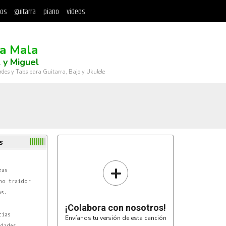
tos
guitarra
piano
videos
ra Mala
 y Miguel
rdes y Tabs para Guitarra, Bajo y Ukulele
s


+
as

no traidor

s.

¡Colabora con nosotros!
ias

Envíanos tu versión de esta canción
dades
