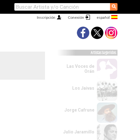
⚲
Inscripción
Conexión
Artistas Sugeridos
Las Voces de
Orán
Los Jaivas
Jorge Cafrune
Julio Jaramillo