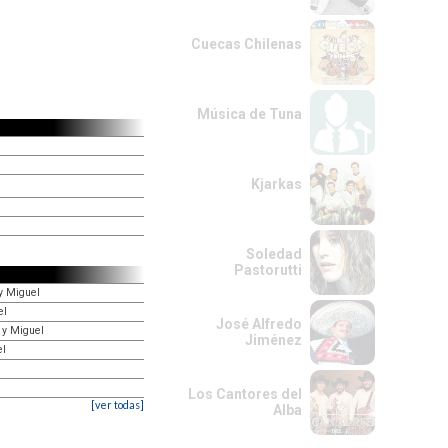
Cuecas Chilenas
Música de Tuna
Kjarkas
Soledad
Pastorutti
y Miguel
el
José Alfredo
 y Miguel
Jiménez
el
Los Cantores del
[ver todas]
Alba