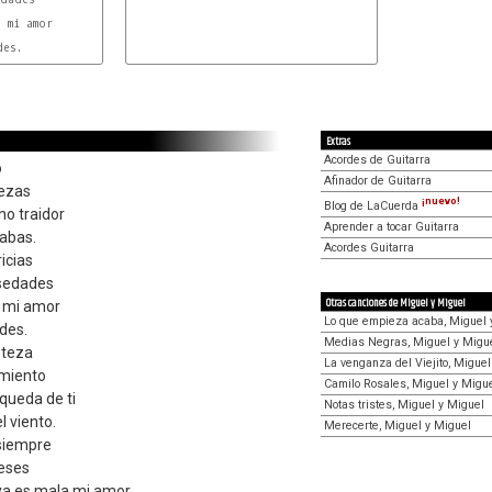
 mi amor

L
es.

Extras
Acordes de Guitarra
o
Afinador de Guitarra
rezas
¡nuevo!
Blog de LaCuerda
no traidor
Aprender a tocar Guitarra
abas.
Acordes Guitarra
icias
lsedades
Otras canciones de Miguel y Miguel
s mi amor
Lo que empieza acaba, Miguel 
des.
Medias Negras, Miguel y Migu
steza
La venganza del Viejito, Miguel
imiento
Camilo Rosales, Miguel y Migu
queda de ti
Notas tristes, Miguel y Miguel
l viento.
Merecerte, Miguel y Miguel
 siempre
reses
 ya es mala mi amor