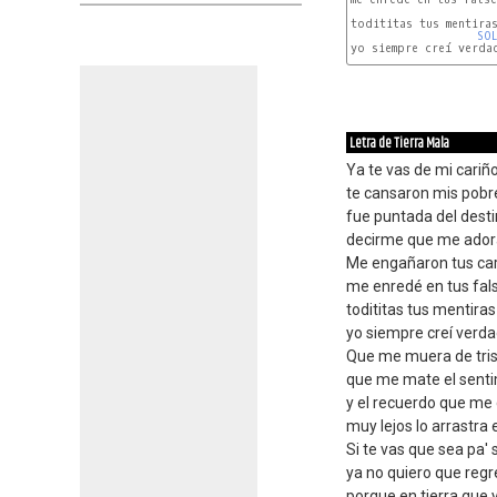
todititas tus mentiras
SO
yo siempre creí verdad
Letra de Tierra Mala
Ya te vas de mi cariñ
te cansaron mis pob
fue puntada del desti
decirme que me ador
Me engañaron tus car
me enredé en tus fa
todititas tus mentira
yo siempre creí verda
Que me muera de tri
que me mate el sent
y el recuerdo que me 
muy lejos lo arrastra e
Si te vas que sea pa'
ya no quiero que reg
porque en tierra que