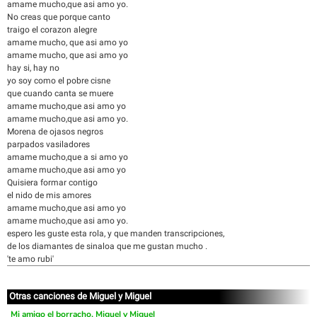
amame mucho,que asi amo yo.
No creas que porque canto
traigo el corazon alegre
amame mucho, que asi amo yo
amame mucho, que asi amo yo
hay si, hay no
yo soy como el pobre cisne
que cuando canta se muere
amame mucho,que asi amo yo
amame mucho,que asi amo yo.
Morena de ojasos negros
parpados vasiladores
amame mucho,que a si amo yo
amame mucho,que asi amo yo
Quisiera formar contigo
el nido de mis amores
amame mucho,que asi amo yo
amame mucho,que asi amo yo.
espero les guste esta rola, y que manden transcripciones,
de los diamantes de sinaloa que me gustan mucho .
'te amo rubi'
Otras canciones de Miguel y Miguel
Mi amigo el borracho, Miguel y Miguel