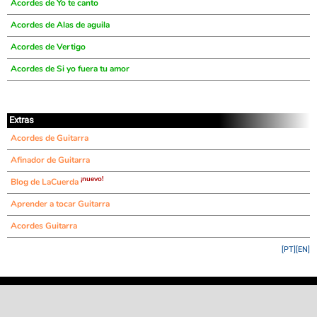
Acordes de Yo te canto
Acordes de Alas de aguila
Acordes de Vertigo
Acordes de Si yo fuera tu amor
Extras
Acordes de Guitarra
Afinador de Guitarra
¡nuevo!
Blog de LaCuerda
Aprender a tocar Guitarra
Acordes Guitarra
[PT]
[EN]
©
LaCuerda
.net
·
·
·
aviso legal
privacidad
contacto