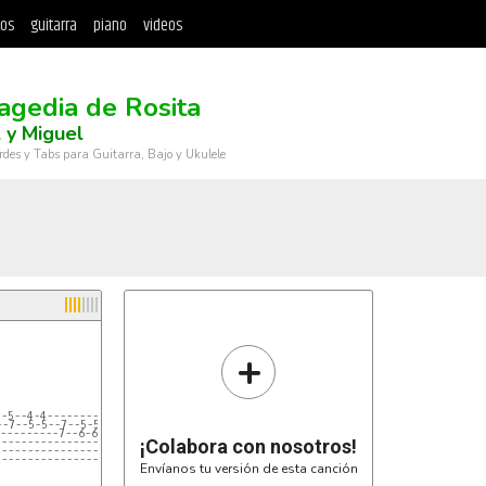
tos
guitarra
piano
videos
ragedia de Rosita
 y Miguel
rdes y Tabs para Guitarra, Bajo y Ukulele
+
--5--4-4--------------------4--4---|
--7--5-5--7--5-5--3-5-5--7--5--5---|
----------7--6-6--4-6-6--7---------|
-----------------------------------|
¡Colabora con nosotros!
-----------------------------------|
-----------------------------------|
Envíanos tu versión de esta canción