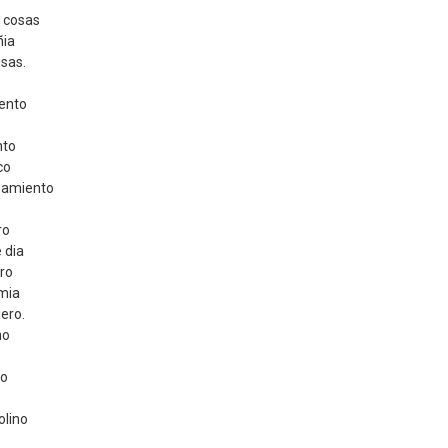
 cosas
ñia
sas.
ento
nto
co
samiento
ro
 dia
ero
 mia
ero.
no
no
olino