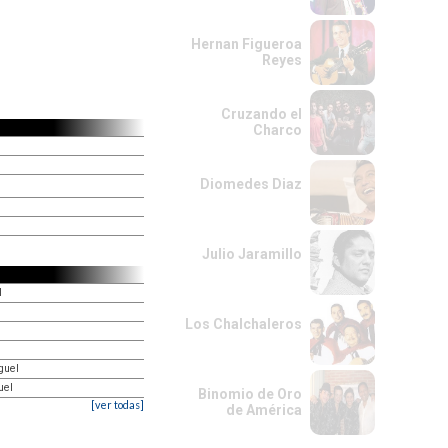
Hernan Figueroa
Reyes
Cruzando el
Charco
Diomedes Diaz
Julio Jaramillo
l
Los Chalchaleros
guel
uel
Binomio de Oro
[ver todas]
de América