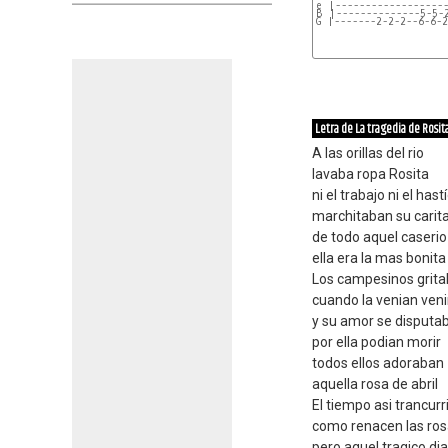
e |------------------
B |--------------5-5-
G |-------2-2-2--6-6-
Letra de La tragedia de Rosit
A las orillas del rio
lavaba ropa Rosita
ni el trabajo ni el hast
marchitaban su carit
de todo aquel caserio
ella era la mas bonita
Los campesinos grit
cuando la venian veni
y su amor se disputa
por ella podian morir
todos ellos adoraban
aquella rosa de abril
El tiempo asi trancurr
como renacen las ro
pero aquel tragico dia