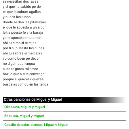
se necesitan dos rayas
y el que ha sabido perder
es que le sobran agallas
y nunca las tunas
donde se dan las pitahayas
el que le apuesta a un albur
le ha puesto fe a la baraja
yo le aposte por tu amor
ahi tu diras si te rajas
por ti subi hasta las nubes
ahi tu sabras si me bajas
yo como buen perdedor
no digo nada lengua
si no te gusta mi amor
haz lo que a ti te convenga
porque si quieres riquezas
buscalas con quien las tenga
Otras canciones de Miguel y Miguel
Dile Luna, Miguel y Miguel
En tu día, Miguel y Miguel
Caballo de patas blancas, Miguel y Miguel