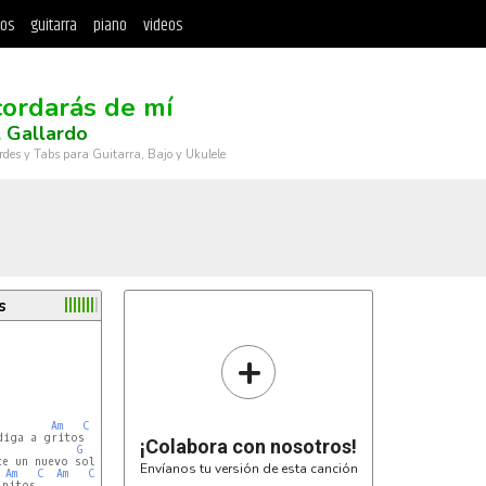
tos
guitarra
piano
videos
cordarás de mí
 Gallardo
rdes y Tabs para Guitarra, Bajo y Ukulele
s
+
Am
C
Am
C
iga a gritos

¡Colabora con nosotros!
G
B7
e un nuevo sol

Envíanos tu versión de esta canción
Am
C
Am
C
nitos
