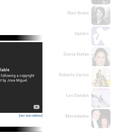
Nino Bravo
Sandro
Gloria Stefan
Roberto Carlos
Los Dandys
[ver más videos]
Mocedades