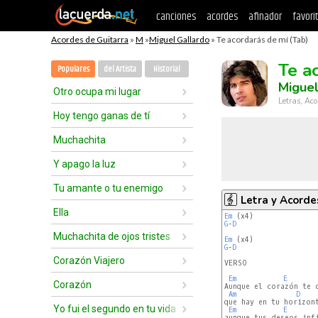
canciones
acordes
afinador
favori
Acordes de Guitarra
»
M
»
Miguel Gallardo
» Te acordarás de mí (Tab)
Te a
Populares
del Artista
Historial
Miguel
Otro ocupa mi lugar
Letras, Aco
Hoy tengo ganas de tí
Muchachita
Y apago la luz
Tu amante o tu enemigo
Letra y Acorde
Ella
Em
G
-
D
Muchachita de ojos tristes
Em
G
-
D
Corazón Viajero
VERSO

Em
E
Corazón
Aunque el corazón te d
Am
D
que hay en tu horizont
Yo fui el segundo en tu vida
Em
E
aunque tus deseos infi