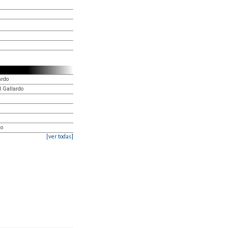
ardo
l Gallardo
do
[ver todas]