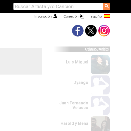
⚲
Inscripción
Conexión
Artistas Sugeridos
Luis Miguel
Dyango
Juan Fernando
Velasco
Harold y Elena