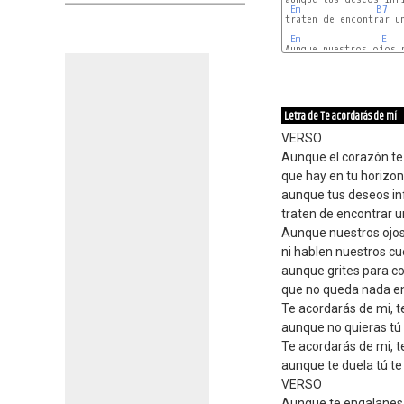
Em
B7
traten de encontrar un
Em
E
Aunque nuestros ojos n
Am
D
Letra de Te acordarás de mí
VERSO
Aunque el corazón te 
que hay en tu horizon
aunque tus deseos inf
traten de encontrar 
Aunque nuestros ojos
ni hablen nuestros c
aunque grites para c
que no queda nada en
Te acordarás de mi, t
aunque no quieras tú
Te acordarás de mi, t
aunque te duela tú te
VERSO
Aunque te engalanes 