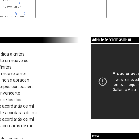
Em
G
 nuevo amor

Am
C
Am
C
o se abracen

G
B7
Video de Te acordarás de mí
diga a gritos
te un nuevo sol
initos
un nuevo amor
 no se abracen
uerpos con pasión
onvencerte
tre los dos
e acordarás de mi
 te acordarás de mi
e acordarás de mi
 acordarás de mi
Extras
de sonrisas