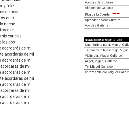
Acordes de Guitarra
uy feliz
Afinador de Guitarra
es de prisa
¡nuevo!
Blog de LaCuerda
oy en ti
Aprender a tocar Guitarra
da noche
Acordes Guitarra
fracase
 mis caricias
Otras canciones de Miguel Gallardo
e los dos
Una lágrima por tí, Miguel Gall
e acordarás de mi
Tu amante o tu enemigo, Migue
 te acordarás de mi
Violinista, Miguel Gallardo
e acordarás de mi
Angel, Miguel Gallardo
 acordarás de mi
Tú, Miguel Gallardo
e acordarás de mi
Corazón Viajero, Miguel Gallar
 te acordarás de mi
e acordarás de mi
 acordarás de mi
e acordarás de mi
 acordarás de mi....