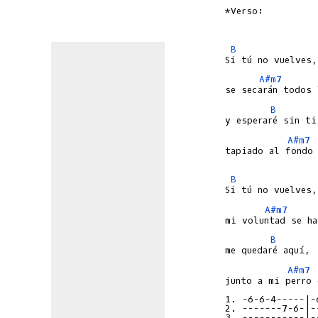
*Verso:

B
A#m7
B
A#m7
tapiado al fondo 
B
A#m7
B
A#m7
junto a mi perro 
1. -6-6-4-----|-
2. -------7-6-|-
3. -----------|-