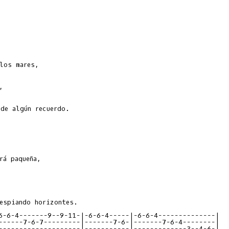
de algún recuerdo.

espiando horizontes.

6-6-4-------9--9-11-|-6-6-4-----|-6-6-4--------------|

------7-6-7---------|-------7-6-|-------7-6-4--------|

--------------------|-----------|-------------3--4-6-|
