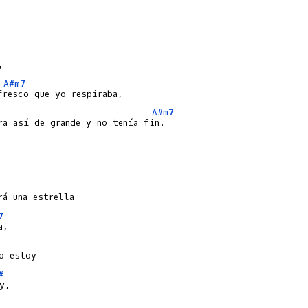


A#m7
A#m7
ra así de grande y no tenía fin.

7
#