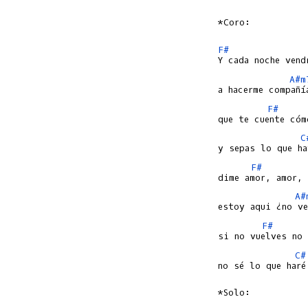
*Coro:

F#
A#m
F#
C
F#
A#
F#
C#
no sé lo que haré.
*Solo:
