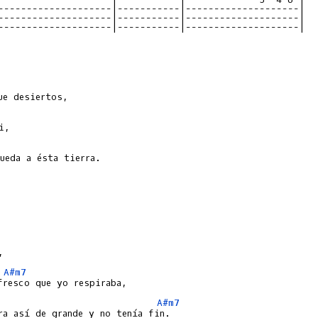
--------------------|-----------|--------------------|

--------------------|-----------|--------------------|

--------------------|-----------|--------------------|

ueda a ésta tierra.



A#m7
A#m7
ra así de grande y no tenía fin.
