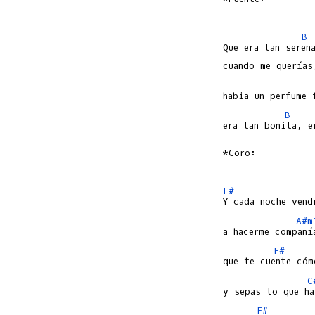
B
Que era tan serena
B
era tan bonita, e
*Coro:

F#
A#m
F#
C
F#