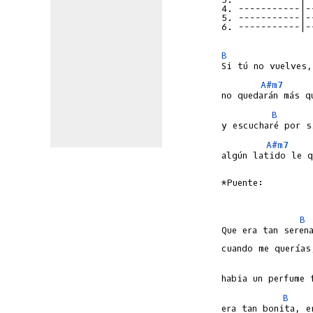
4. -----------|-
5. -----------|-
6. -----------|-
B
A#m7
B
A#m7
algún latido le q
*Puente:

B
Que era tan serena
B
era tan bonita, e