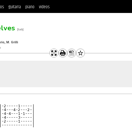
tos
guitarra
piano
videos
elves
[tab]
io, M. Grilli
n
|-2-----1-----|

|-4---4-2---2-|

|-4-4---1-1---|

|-4-----3-----|

|-2-----1-----|

|-------------|
