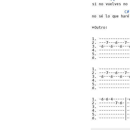
C#
no sé lo que haré.
*Outro:

1. -------------
2. ---7---6---7-
3. -6---6---6---
4. -------------
5. -------------
6. -------------
1. -------------
2. ---7---6---7-
3. -6---6---6---
4. -------------
5. -------------
6. -------------
1. -6-6-4-----|-
2. -------7-6-|-
3. -----------|-
4. -----------|-
5. -----------|-