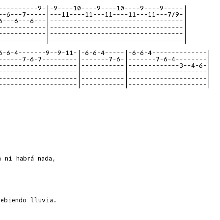
----------9-|-9----10----9----10----9----9-----|

--6---7-----|---11----11---11----11---11---7/9-|

6---6---6---|----------------------------------|

------------|----------------------------------|

------------|----------------------------------|

------------|----------------------------------|

6-6-4-------9--9-11-|-6-6-4-----|-6-6-4--------------|

------7-6-7---------|-------7-6-|-------7-6-4--------|

--------------------|-----------|-------------3--4-6-|

--------------------|-----------|--------------------|

--------------------|-----------|--------------------|

--------------------|-----------|--------------------| 

ebiendo lluvia.
