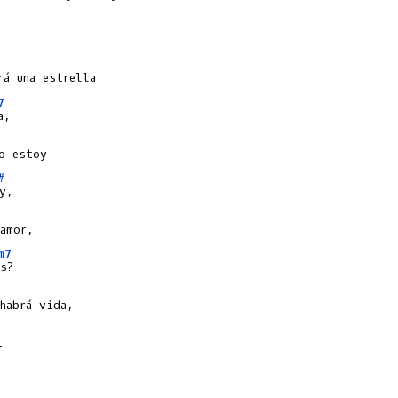
7
#
m7

