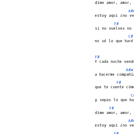
A#
F#
C#
no sé lo que haré.
F#
A#m
F#
C
F#
A#
F#