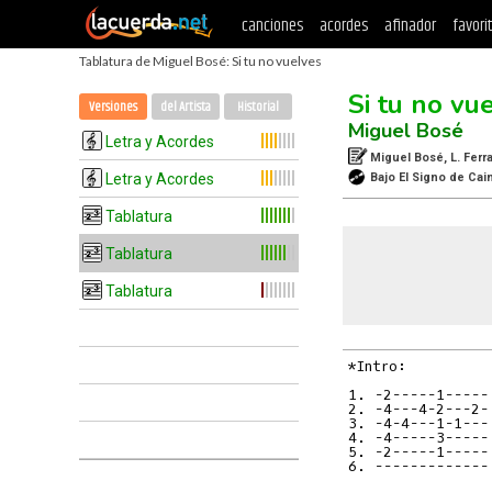
canciones
acordes
afinador
favori
Tablatura de Miguel Bosé: Si tu no vuelves
Si tu no vu
Versiones
del Artista
Historial
Miguel Bosé
Letra y Acordes
Miguel Bosé, L. Ferrar
Letra y Acordes
Bajo El Signo de Cai
Tablatura
Tablatura
Tablatura
*Intro:

1. -2-----1-----
2. -4---4-2---2-
3. -4-4---1-1---
4. -4-----3-----
5. -2-----1-----
6. -------------