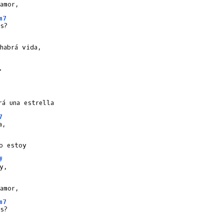
m7


7
#
m7