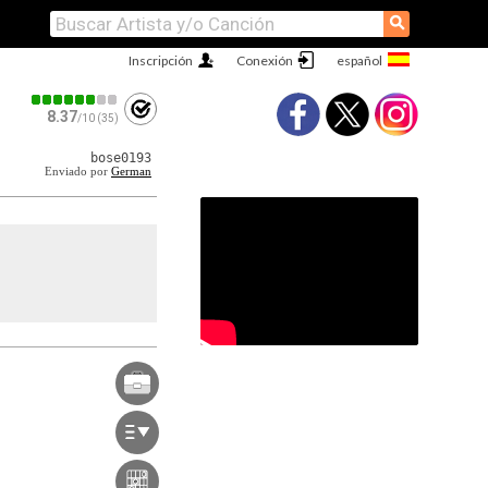
⚲
Inscripción
Conexión
8.37
/10 (35)
bose0193
Enviado por
German