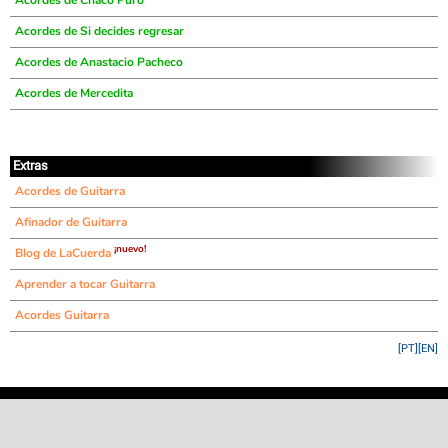
Acordes de Chaco Puro
Acordes de Si decides regresar
Acordes de Anastacio Pacheco
Acordes de Mercedita
Extras
Acordes de Guitarra
Afinador de Guitarra
¡nuevo!
Blog de LaCuerda
Aprender a tocar Guitarra
Acordes Guitarra
[PT]
[EN]
©
LaCuerda
.net
·
·
·
aviso legal
privacidad
contacto