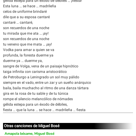
gélida estepa para un éxodo de débiles … ¡fiesta!
Esta luna … se hace … madrileña
celos de uniforme brindaré
dile que a su esposa cantaré
cantaré … cantaré,
son recuerdos de una noche
tu mirada que me ata … ¡ay!
son recuerdos de una noche
tu veneno que me mata … ¡ay!
Vodka para amar a quien se va
profunda, la foresta duerme ya
duerme ya … duerme ya,
sangre de Volga, vena de un paisaje hipnótico
taiga infinita con carisma aristocrático
de Petroburgo a Leningrado un sol muy pálido
siempre en el vado, entre un zar y un sueño anárquico
baila, baila muchacho al ritmo de una danza tártara
gira en la rosa de tu sable y de tu túnica
rompe el silencio melancólico de nómades
gélida estepa para un éxodo de débiles,
fiesta … que la luna … se hace … madrileña … fiesta
Otras canciones de Miguel Bosé
Amapola bésame, Miguel Bosé