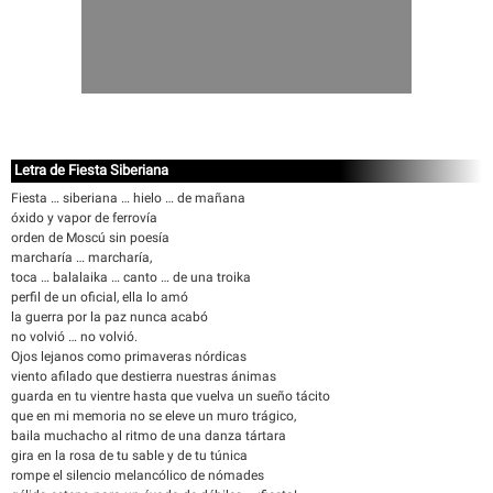
Letra de Fiesta Siberiana
Fiesta … siberiana … hielo … de mañana
óxido y vapor de ferrovía
orden de Moscú sin poesía
marcharía … marcharía,
toca … balalaika … canto … de una troika
perfil de un oficial, ella lo amó
la guerra por la paz nunca acabó
no volvió … no volvió.
Ojos lejanos como primaveras nórdicas
viento afilado que destierra nuestras ánimas
guarda en tu vientre hasta que vuelva un sueño tácito
que en mi memoria no se eleve un muro trágico,
baila muchacho al ritmo de una danza tártara
gira en la rosa de tu sable y de tu túnica
rompe el silencio melancólico de nómades