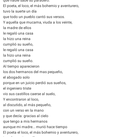
que nadie sabe su paradero.
El poeta, el loco, el más bohemio y aventurero,
tuvo la suerte un día
que todo un pueblo cantó sus versos.
Y aquella que mucama, viuda a los veinte,
la madre de ellos
le regaló una casa
la hizo una reina
cumplió su sueño,
le regaló una casa
la hizo una reina
cumplió su sueño.
Al tiempo aparecieron
los dos hermanos del mas pequeño,
el abogado solo
porque en un juicio perdió sus sueños,
el ingeniero triste
vio sus castillos caerse al suelo,
Y encontraron al loco,
al discutido, al más pequeño,
con un verso en la mano
y que decía: gracias al cielo
que tengo a mis hermanos
aunque mi madre... murió hace tiempo
El poeta el loco, el más bohemio y aventurero,