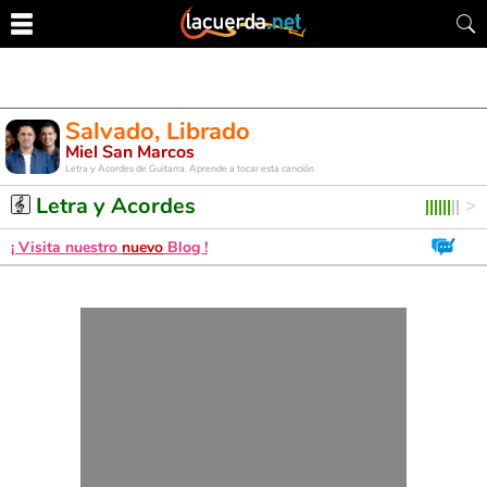
Salvado, Librado
Miel San Marcos
Letra y Acordes de Guitarra. Aprende a tocar esta canción
Letra y Acordes
¡ Visita nuestro
nuevo
Blog !