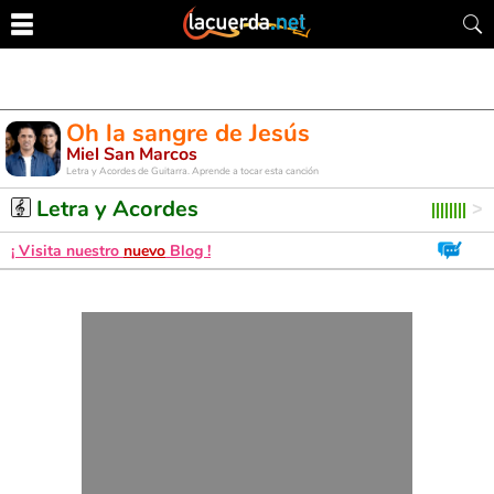
Oh la sangre de Jesús
Miel San Marcos
Letra y Acordes de Guitarra. Aprende a tocar esta canción
Letra y Acordes
¡ Visita nuestro
nuevo
Blog !