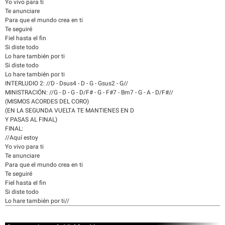
Yo vivo para ti
Te anunciare
Para que el mundo crea en ti
Te seguiré
Fiel hasta el fin
Si diste todo
Lo hare también por ti
Si diste todo
Lo hare también por ti
INTERLUDIO 2: //D - Dsus4 - D - G - Gsus2 - G//
MINISTRACIÓN: //G - D - G - D/F# - G - F#7 - Bm7 - G - A - D/F#//
(MISMOS ACORDES DEL CORO)
(EN LA SEGUNDA VUELTA TE MANTIENES EN D
Y PASAS AL FINAL)
FINAL:
//Aquí estoy
Yo vivo para ti
Te anunciare
Para que el mundo crea en ti
Te seguiré
Fiel hasta el fin
Si diste todo
Lo hare también por ti//