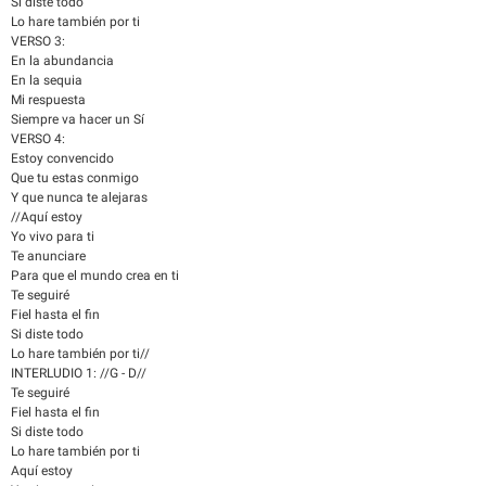
Si diste todo
Lo hare también por ti
VERSO 3:
En la abundancia
En la sequia
Mi respuesta
Siempre va hacer un Sí
VERSO 4:
Estoy convencido
Que tu estas conmigo
Y que nunca te alejaras
//Aquí estoy
Yo vivo para ti
Te anunciare
Para que el mundo crea en ti
Te seguiré
Fiel hasta el fin
Si diste todo
Lo hare también por ti//
INTERLUDIO 1: //G - D//
Te seguiré
Fiel hasta el fin
Si diste todo
Lo hare también por ti
Aquí estoy