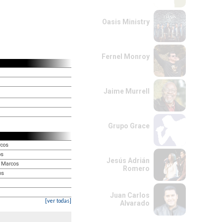
Oasis Ministry
Fernel Monroy
Jaime Murrell
Grupo Grace
rcos
os
Jesús Adrián
n Marcos
Romero
os
Juan Carlos
[ver todas]
Alvarado