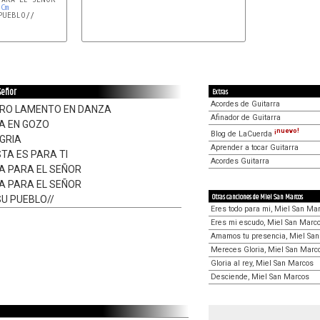
Cm
PUEBLO//
 Señor
Extras
Acordes de Guitarra
RO LAMENTO EN DANZA
Afinador de Guitarra
A EN GOZO
¡nuevo!
Blog de LaCuerda
GRIA
Aprender a tocar Guitarra
STA ES PARA TI
Acordes Guitarra
TA PARA EL SEÑOR
TA PARA EL SEÑOR
Otras canciones de Miel San Marcos
SU PUEBLO//
Eres todo para mi, Miel San Ma
Eres mi escudo, Miel San Marc
Amamos tu presencia, Miel Sa
Mereces Gloria, Miel San Marc
Gloria al rey, Miel San Marcos
Desciende, Miel San Marcos