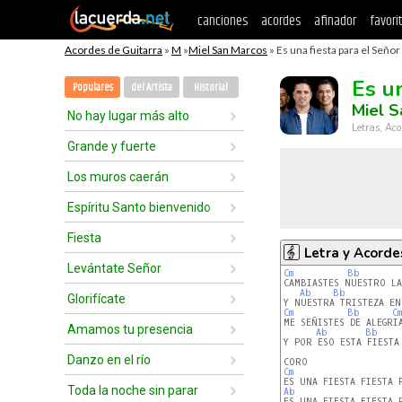
canciones
acordes
afinador
favori
Acordes de Guitarra
»
M
»
Miel San Marcos
» Es una fiesta para el Señor
Es u
Populares
del Artista
Historial
Miel S
No hay lugar más alto
Letras, Aco
Grande y fuerte
Los muros caerán
Espíritu Santo bienvenido
Fiesta
Letra y Acorde
Levántate Señor
Cm
Bb
CAMBIASTES NUESTRO LA
Ab
Bb
Glorifícate
Cm
Bb
Cm
ME SEÑISTES DE ALEGRIA
Amamos tu presencia
Ab
Bb
Y POR ESO ESTA FIESTA 
Danzo en el río
Cm
Toda la noche sin parar
Ab