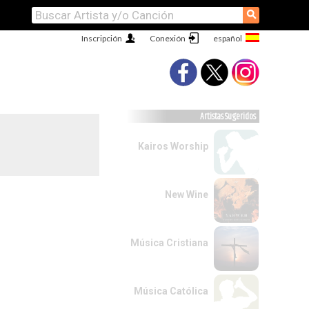
⚲
Inscripción
Conexión
Artistas Sugeridos
Kairos Worship
New Wine
Música Cristiana
Música Católica