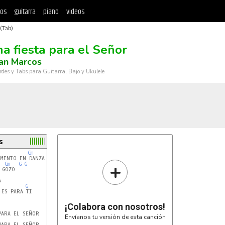
tos
guitarra
piano
videos
 (Tab)
na fiesta para el Señor
an Marcos
rdes y Tabs para Guitarra, Bajo y Ukulele
s
Cm
MENTO EN DANZA

+
Cm
G
G


G
ES PARA TI

¡Colabora con nosotros!
Envíanos tu versión de esta canción