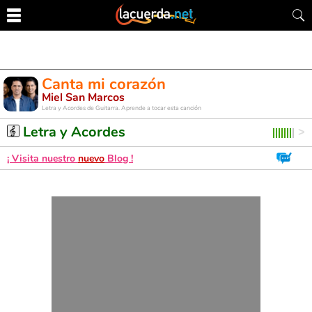
Canta mi corazón
Miel San Marcos
Letra y Acordes de Guitarra. Aprende a tocar esta canción
Letra y Acordes
¡ Visita nuestro
nuevo
Blog !