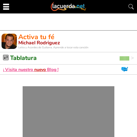
Activa tu fé
Michael Rodriguez
Letra y Acordes de Guitarra. Aprende a tocar esta canción
Tablatura
¡ Visita nuestro
nuevo
Blog !