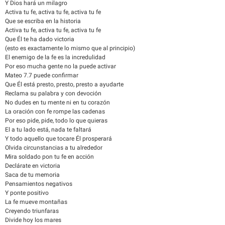
Y Dios hará un milagro
Activa tu fe, activa tu fe, activa tu fe
Que se escriba en la historia
Activa tu fe, activa tu fe, activa tu fe
Que Él te ha dado victoria
(esto es exactamente lo mismo que al principio)
El enemigo de la fe es la incredulidad
Por eso mucha gente no la puede activar
Mateo 7.7 puede confirmar
Que Él está presto, presto, presto a ayudarte
Reclama su palabra y con devoción
No dudes en tu mente ni en tu corazón
La oración con fe rompe las cadenas
Por eso pide, pide, todo lo que quieras
El a tu lado está, nada te faltará
Y todo aquello que tocare Él prosperará
Olvida circunstancias a tu alrededor
Mira soldado pon tu fe en acción
Declárate en victoria
Saca de tu memoria
Pensamientos negativos
Y ponte positivo
La fe mueve montañas
Creyendo triunfaras
Divide hoy los mares