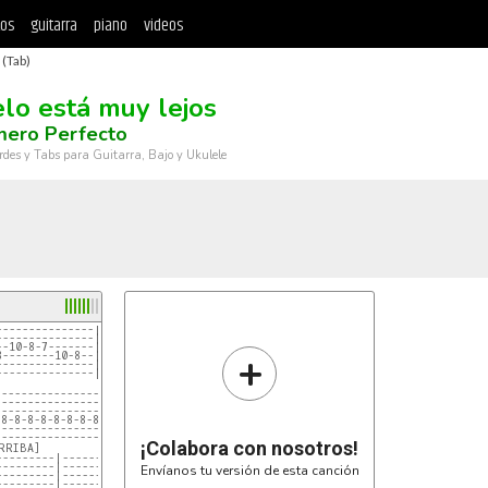
tos
guitarra
piano
videos
 (Tab)
elo está muy lejos
mero Perfecto
rdes y Tabs para Guitarra, Bajo y Ukulele
---------------|-----------------|-----------------|
---------------|-----------------|-----------------|
--10-8-7-------|----10-8-7----7--|----10-8-7-------|
+
8--------10-8--|--8--------10----|--8--------10-8--|
---------------|-----------------|-----------------|
---------------|-----------------|-----------------|
---------------------------------------------------|
---------------------------------------------------|
---------------------------------------------------|
-8-8-8-8-8-8-8-8-8-8-8-8-8-8-8-8-8-8-8-8-8-8-8-8-8-|
---------------------------------------------------|
---------------------------------------------------
¡Colabora con nosotros!
---------|-------------|-----------------|
---------|-------------|-----------------|
Envíanos tu versión de esta canción
---------|-------------|-----------------|
---------|-------------|-----------------|