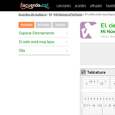
canciones
acordes
afinador
favori
Acordes de Guitarra
»
M
»
Mi Número Perfecto
» El cielo está muy lejos
El ci
Populares
del Artista
Historial
Mi Nú
Esperar Eternamente
Letras, Aco
El cielo está muy lejos
Ella
Tablatura
|-----------------|--
|-----------------|--
|----10-8-7----7--|--
|--8--------10----|--
|-----------------|--
|-----------------|--
|--------------------
|--------------------
|--------------------
|-8-8-8-8-8-8-8-8-8-8
|--------------------
|--------------------
|------------|-------
|------------|-------
|------------|-------
|------------|-------