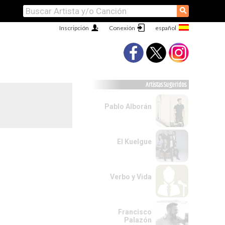
⚲
Inscripción
Conexión
Artistas Sugeridos
Pablo Alborán
El Kuelgue
Verbo y Vida
Francisco
Palazón