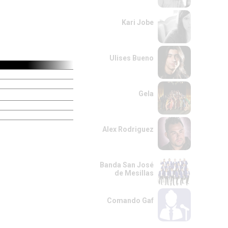
Kari Jobe
Ulises Bueno
Gela
Alex Rodriguez
Banda San José
de Mesillas
Comando Gaf