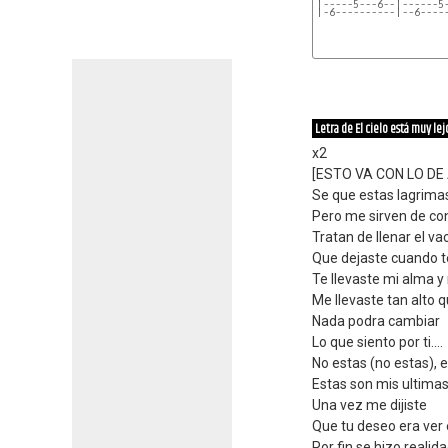
|-----5---6--|------5
|-6----------|--6----
Letra de El cielo está muy lej
x2
[ESTO VA CON LO DE
Se que estas lagrimas
Pero me sirven de co
Tratan de llenar el va
Que dejaste cuando t
Te llevaste mi alma y
Me llevaste tan alto q
Nada podra cambiar
Lo que siento por ti....
No estas (no estas), 
Estas son mis ultimas p
Una vez me dijiste
Que tu deseo era ver
Por fin se hizo realid