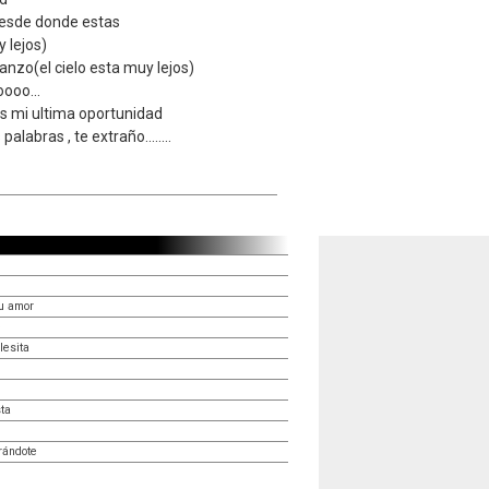
desde donde estas
y lejos)
nzo(el cielo esta muy lejos)
ooo...
es mi ultima oportunidad
alabras , te extraño........
u amor
e
lesita
sta
rándote