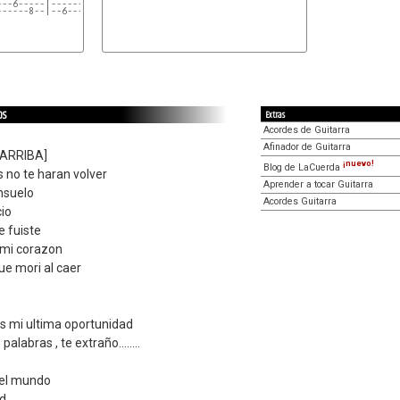
---6-----|------5---6--|------5---6------|
------8--|--6----------|--6-----------8--|
os
Extras
Acordes de Guitarra
Afinador de Guitarra
 ARRIBA]
¡nuevo!
Blog de LaCuerda
 no te haran volver
Aprender a tocar Guitarra
nsuelo
Acordes Guitarra
cio
e fuiste
 mi corazon
ue mori al caer
es mi ultima oportunidad
alabras , te extraño........
 el mundo
ad