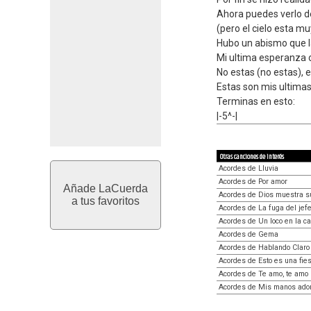
Ahora puedes verlo 
(pero el cielo esta mu
Hubo un abismo que la
Mi ultima esperanza o
No estas (no estas), 
Estas son mis ultimas p
Terminas en esto:
|-5^-|
Otras canciones de interés
Acordes de Lluvia
Acordes de Por amor
Añade LaCuerda
Acordes de Dios muestra s
a tus favoritos
Acordes de La fuga del jef
Acordes de Un loco en la ca
Acordes de Gema
Acordes de Hablando Claro
Acordes de Esto es una fie
Acordes de Te amo, te amo
Acordes de Mis manos ado