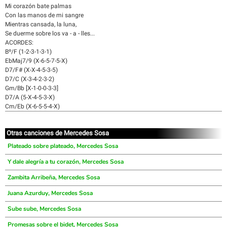
Mi corazón bate palmas
Con las manos de mi sangre
Mientras cansada, la luna,
Se duerme sobre los va - a - lles...
ACORDES:
Bº/F (1-2-3-1-3-1)
EbMaj7/9 (X-6-5-7-5-X)
D7/F# (X-X-4-5-3-5)
D7/C (X-3-4-2-3-2)
Gm/Bb [X-1-0-0-3-3]
D7/A (5-X-4-5-3-X)
Cm/Eb (X-6-5-5-4-X)
Otras canciones de Mercedes Sosa
Plateado sobre plateado, Mercedes Sosa
Y dale alegría a tu corazón, Mercedes Sosa
Zambita Arribeña, Mercedes Sosa
Juana Azurduy, Mercedes Sosa
Sube sube, Mercedes Sosa
Promesas sobre el bidet, Mercedes Sosa