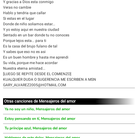
Y gracias a Dios esta conmigo
Veras no cambie
Hablo y tendria que callar
Si estas en el lugar
Donde de niño soliamos estar...
Y yo estoy aqui en nuestra ciudad
Sentado en un bar donde tu no conoces
Porque lejos esta... para ti
Es la casa del brujo fulano de tal
Y sabes que eso no es asi
Es un buen hombre y hasta me aprendi
Su vida, porque me hace acordar
Nuestra eterna amistad...
[LUEGO SE REPITE DESDE EL COMIENZO]
KUALQUIER DUDA O SUGERENCIA ME ESCRIBEN A MSN
GARY_ALVAREZ2005@HOTMAIL.COM
Otras canciones de Mensajeros del amor
Ya no soy un niño, Mensajeros del amor
Estoy pensando en tí, Mensajeros del amor
Tu príncipe azul, Mensajeros del amor
Hablemos de este dolor, Mensajeros del amor