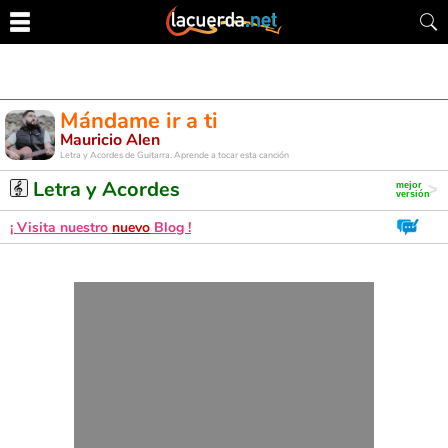
Mándame ir a ti
Mauricio Alen
Letra y Acordes de Guitarra. Aprende a tocar esta canción
Letra y Acordes
¡ Visita nuestro
nuevo
Blog !