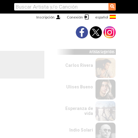
⚲
Inscripción
Conexión
Artistas Sugeridos
Carlos Rivera
Ulises Bueno
Esperanza de
vida
Indio Solari