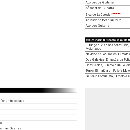
Acordes de Guitarra
Afinador de Guitarra
¡nuevo!
Blog de LaCuerda
Aprender a tocar Guitarra
Acordes Guitarra
Otras canciones de El mató a un Policía 
El fuego que hemos construido, 
Motorizado
Navidad en los santos, El mató 
Dos Galaxias, El mató a un Poli
Destrucción, El mató a un Polic
Terror, El mató a un Policía Mot
Guitarra Comunista, El mató a u
flor en tu costado
ro
an las Guerras