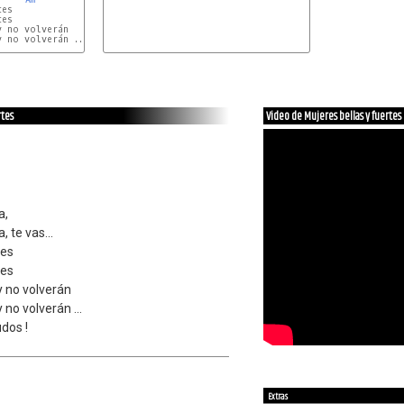
es

es

 no volverán

 no volverán ...

rtes
Video de Mujeres bellas y fuertes
a,
, te vas...
tes
tes
y no volverán
 no volverán ...
dos !
Extras