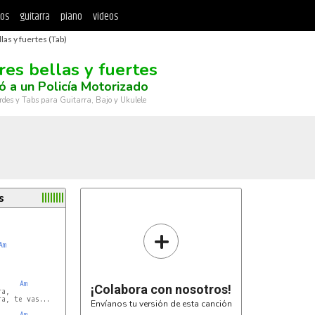
tos
guitarra
piano
videos
las y fuertes (Tab)
res bellas y fuertes
ó a un Policía Motorizado
rdes y Tabs para Guitarra, Bajo y Ukulele
s
+
Am




Am
¡Colabora con nosotros!
a,

a, te vas...

Envíanos tu versión de esta canción
Am