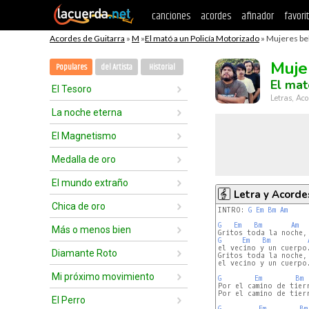
canciones
acordes
afinador
favori
Acordes de Guitarra
»
M
»
El mató a un Policía Motorizado
» Mujeres bel
Muje
Populares
del Artista
Historial
El mat
El Tesoro
Letras, Aco
La noche eterna
El Magnetismo
Medalla de oro
El mundo extraño
Letra y Acorde
Chica de oro
INTRO: 
G
Em
Bm
Am
G
Em
Bm
Am
Más o menos bien
G
Em
Bm
el vecino y un cuerpo.
Diamante Roto
Gritos toda la noche,

el vecino y un cuerpo.
Mi próximo movimiento
G
Em
Bm
Por el camino de tierr
Por el camino de tierr
El Perro
G
Em
Bm