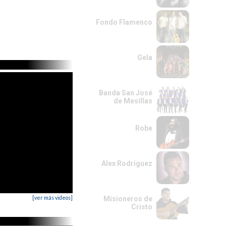
Fondo Flamenco
Gela
Banda San José
de Mesillas
Robe
Alex Rodriguez
[ver más videos]
Misioneros de
Cristo