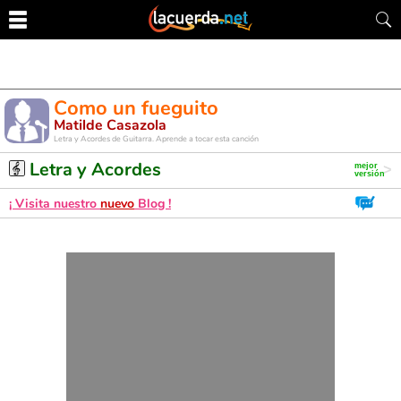
Como un fueguito
Matilde Casazola
Letra y Acordes de Guitarra. Aprende a tocar esta canción
Letra y Acordes
¡ Visita nuestro
nuevo
Blog !