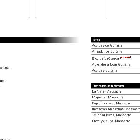
Extras
Acordes de Guitarra
Afinador de Guitarra
¡nuevo!
Blog de LaCuerda
Aprender a tocar Guitarra
creer.
Acordes Guitarra
ios.
Otras canciones de Massacre
y
La Nave, Massacre
.
Majestial, Massacre
Papel Floreado, Massacre
Invasoras Amazonas, Massacr
Te leo al revés, Massacre
From your lips, Massacre
ormir.