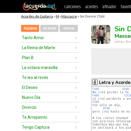
canciones
acordes
afinador
favori
Acordes de Guitarra
»
M
»
Massacre
» Sin Dormir (Tab)
Sin 
Populares
del Artista
Historial
Massa
Tanto Amor
Letras, Aco
La Reina de Marte
Plan B
La octava maravilla
Te leo al revés
Letra y Acorde
El Deseo
FA#5
DO#5
FA#5
SOL
Nuevo Día
FA#5
Divorcio
DO#5
pero creí hasta en no 
Te Arrepiento
A los cielos invoqué

con precisos telescopi
Soberbia mía que hoy

Tengo Captura
se inclinará a tus pie