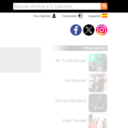
⚲
Inscripción
Conexión
Artistas Sugeridos
No Te Va Gustar
Las Pelotas
Enrique Bunbury
Café Tacuba