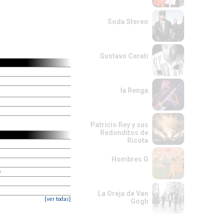
Soda Stereo
Gustavo Cerati
la Renga
Patricio Rey y sus
Redonditos de
Ricota
Hombres G
e
La Oreja de Van
[ver todas]
Gogh