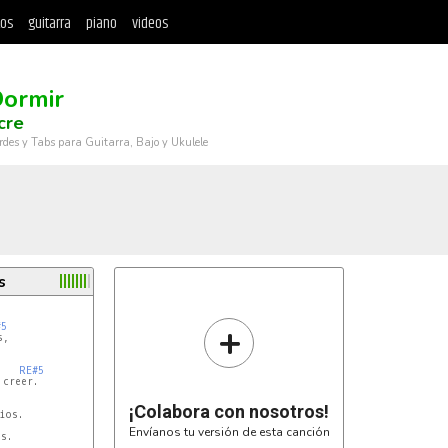
tos
guitarra
piano
videos
Dormir
cre
rdes y Tabs para Guitarra, Bajo y Ukulele
s
+
#5
RE#5
creer.

¡Colabora con nosotros!
os.

Envíanos tu versión de esta canción
s.
