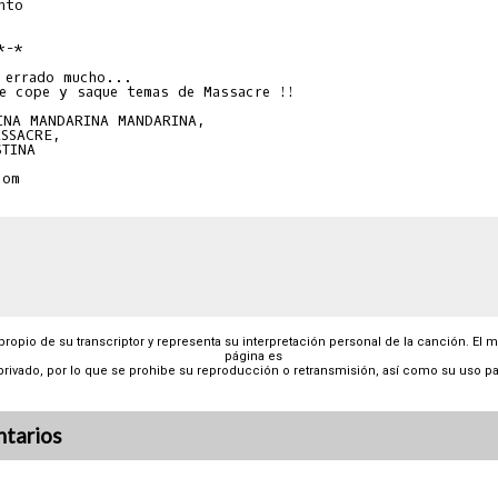
to

-*

 errado mucho...

e cope y saque temas de Massacre !!

INA MANDARINA MANDARINA,

SSACRE,

TINA

 propio de su transcriptor y representa su interpretación personal de la canción. El 
página es
privado, por lo que se prohibe su reproducción o retransmisión, así como su uso pa
tarios