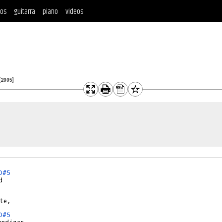
tos
guitarra
piano
videos
[2005]
D#5
D#5