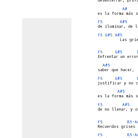
A#
F5
A#5
F5
G#5
A#5
         Las grie
F5
G#5
A#5
F5
G#5
A#5
F5
A#5
de no llenar, y o
F5
B5
-
A
F5
B5
-
A