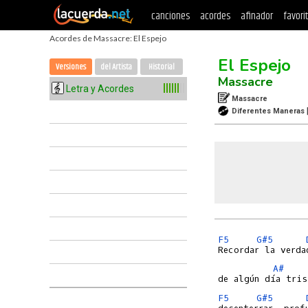
canciones
acordes
afinador
favori
Acordes de Massacre: El Espejo
El Espejo
Versiones
del Artista
Historial
Massacre
Letra y Acordes
Massacre
Diferentes Maneras
F5
G#5
A#
F5
G#5