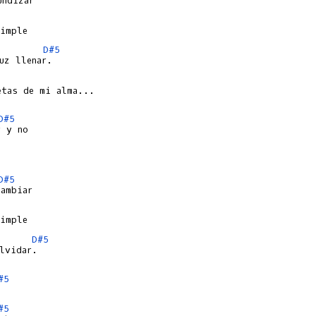
D#5
tas de mi alma...

D#5
D#5
D#5
lvidar.

#5
#5