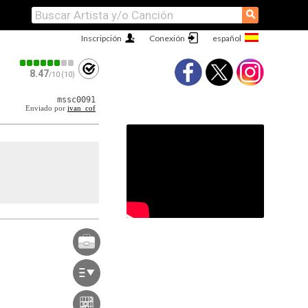
⚲
Inscripción
Conexión
8.47
/10 (10)
mssc0091
Enviado por
ivan_cof