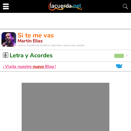
Si te me vas
Martín Elias
Letra y Acordes de Guitarra. Aprende a tocar esta canción
Letra y Acordes
¡ Visita nuestro
nuevo
Blog !