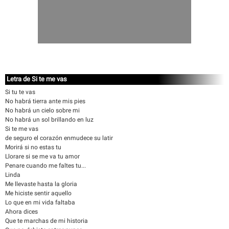
Letra de Si te me vas
Si tu te vas
No habrá tierra ante mis pies
No habrá un cielo sobre mi
No habrá un sol brillando en luz
Si te me vas
de seguro el corazón enmudece su latir
Morirá si no estas tu
Llorare si se me va tu amor
Penare cuando me faltes tu...
Linda
Me llevaste hasta la gloria
Me hiciste sentir aquello
Lo que en mi vida faltaba
Ahora dices
Que te marchas de mi historia