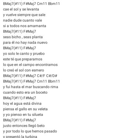
BMaj7(#11) F#Maj7 Cm11 Bbm11
cae el sol y se levanta
y vuelve siempre que sale
nadie dude cuanto vale
si a todos nos amamanta
BMaj7(#11) F#Maj7
seas bicho , seas planta
para él no hay nada nuevo
BMaj7(#11) F#Maj7
yo solo le canto y pruebo
este té que preparamos
lo que en el campo encontramos
lo creó el sol con esmero
BMaj7(#11) F#Maj7 C#/F C#/D#
BMaj7(#11) F#Maj7 Cm11 Bbm11
y fui hasta el mar buscando rima
cuando esto era un boceto
BMaj7(#11) F#Maj7
hoy el agua está divina
piensa el gallo en su veleta
y yo pienso en tu silueta
BMaj7(#11) F#Maj7
justo entonces llegó beto
y por todo lo que hemos pasado
y presentó la turbina