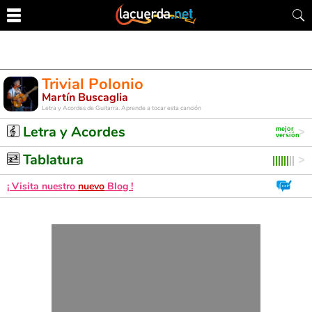
Trivial Polonio
Martín Buscaglia
Letra y Acordes de Guitarra. Aprende a tocar esta canción
Letra y Acordes
Tablatura
¡ Visita nuestro
nuevo
Blog !