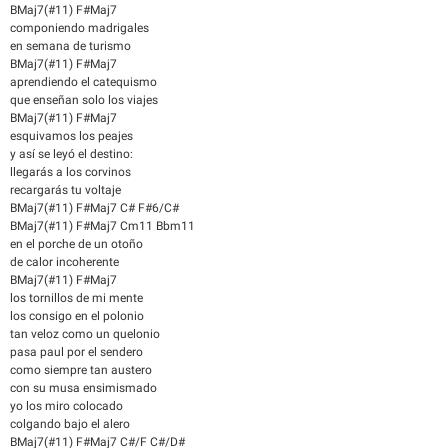
BMaj7(#11) F#Maj7
componiendo madrigales
en semana de turismo
BMaj7(#11) F#Maj7
aprendiendo el catequismo
que enseñan solo los viajes
BMaj7(#11) F#Maj7
esquivamos los peajes
y así se leyó el destino:
llegarás a los corvinos
recargarás tu voltaje
BMaj7(#11) F#Maj7 C# F#6/C#
BMaj7(#11) F#Maj7 Cm11 Bbm11
en el porche de un otoño
de calor incoherente
BMaj7(#11) F#Maj7
los tornillos de mi mente
los consigo en el polonio
tan veloz como un quelonio
pasa paul por el sendero
como siempre tan austero
con su musa ensimismado
yo los miro colocado
colgando bajo el alero
BMaj7(#11) F#Maj7 C#/F C#/D#