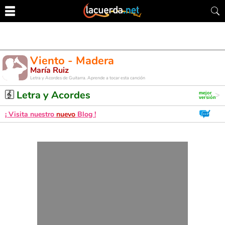
Viento - Madera
María Ruiz
Letra y Acordes de Guitarra. Aprende a tocar esta canción
Letra y Acordes
¡ Visita nuestro
nuevo
Blog !