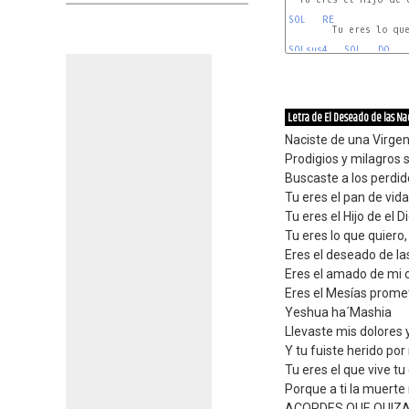
SOL
RE
        Tu eres lo que
SOLsus4
SOL
DO
Letra de El Deseado de las N
Naciste de una Virgen 
Prodigios y milagros s
Buscaste a los perdid
Tu eres el pan de vid
Tu eres el Hijo de el 
Tu eres lo que quiero,
Eres el deseado de la
Eres el amado de mi 
Eres el Mesías prome
Yeshua ha´Mashia
Llevaste mis dolores 
Y tu fuiste herido por
Tu eres el que vive tu
Porque a ti la muerte
ACORDES QUE QUIZA