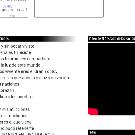
DO/RE
REm7
SOLsus4
SOL
 quiero, eres lo que anhelo mi luz y salvación

SOL
RE
MIm
aciones
Video de El Deseado de las Nacio
y sin pecar viviste
eñales tu hiciste
os tu amor les compartiste
a la luz de este mundo
Dios viviente eres el Gran Yo Soy
 eres lo que anhelo mi luz y salvación
s naciones
corazón
tido a los hombres
y mis aflicciones
 mis rebeliones
 eres el que viene
 no pudo retenerte
Extras
 NO ENCUENTREN POR AQUI: