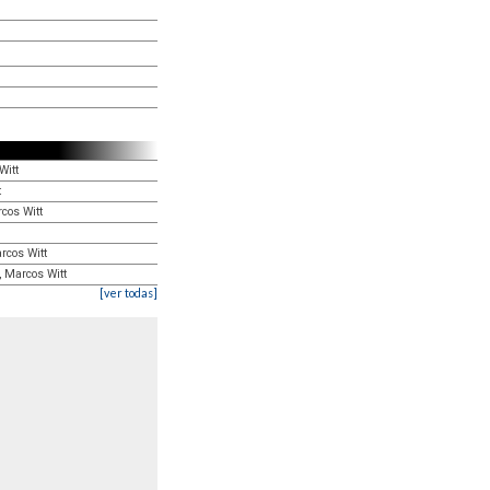
Witt
t
cos Witt
rcos Witt
, Marcos Witt
[ver todas]