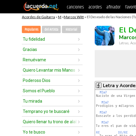
canciones
acordes
afinador
favori
Acordes de Guitarra
»
M
»
Marcos Witt
» El Deseado de las Naciones (T
El D
Populares
del Artista
Historial
Marco
Tu fidelidad
Letras, Aco
Gracias
Renuévame
Quiero Levantar mis Manos
Poderoso Dios
Letra y Acorde
Somos el Pueblo
MIm7
Naciste de una Virgen 
Tu mirada
MIm7
Prodigios y milagros s
Temprano yo te buscaré
MIm7
Buscaste a los perdid
Quiero llenar tu trono de alabanzas
MIm7
Tu eres el pan de vida
Yo te busco
RE
DO/RE
  Tu eres el Hijo de e