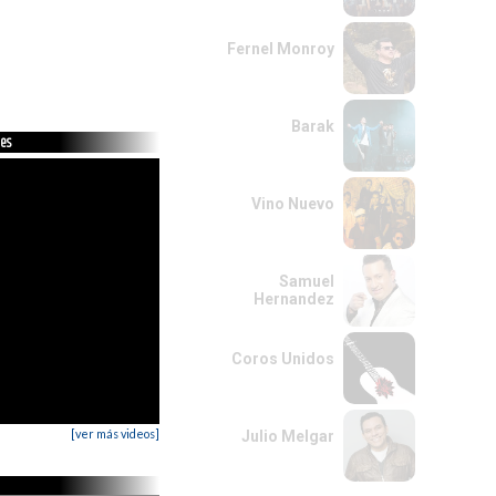
Fernel Monroy
Barak
nes
Vino Nuevo
Samuel
Hernandez
Coros Unidos
[ver más videos]
Julio Melgar