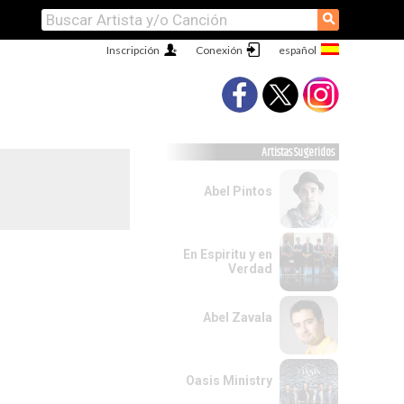
⚲
Inscripción
Conexión
Artistas Sugeridos
Abel Pintos
En Espiritu y en
Verdad
Abel Zavala
Oasis Ministry