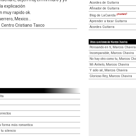
Acordes de Guitarra
la explicación
Afinador de Guitarra
n muy rapido ok.
¡nuevo!
Blog de LaCuerda
rrero, Mexico...
Aprender a tocar Guitarra
 Centro Cristiano Taxco
Acordes Guitarra
Otras canciones de Marcos Chavira
Pensando en tí, Marcos Chavira
Incomparable, Marcos Chavira
No hay otro como tu, Marcos Ch
Mi Anhelo, Marcos Chavira
Y sólo sé, Marcos Chavira
Glorioso Rey, Marcos Chavira
lta
orrectos
la forma más romantica
tu silencio