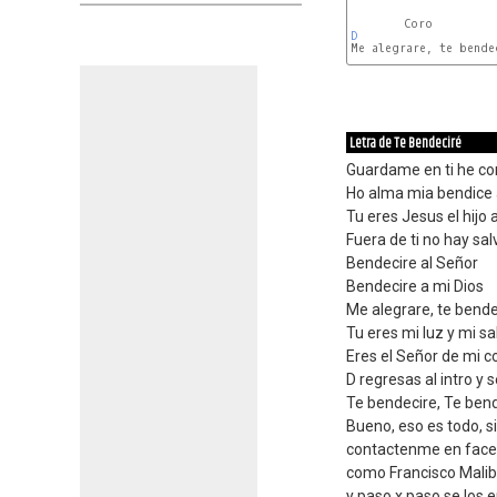
D
Me alegrare, te bendec
Letra de Te Bendeciré
Guardame en ti he co
Ho alma mia bendice 
Tu eres Jesus el hij
Fuera de ti no hay sal
Bendecire al Señor
Bendecire a mi Dios
Me alegrare, te bende
Tu eres mi luz y mi sa
Eres el Señor de mi 
D regresas al intro y 
Te bendecire, Te bende
Bueno, eso es todo, si 
contactenme en fac
como Francisco Mali
y paso x paso se los 