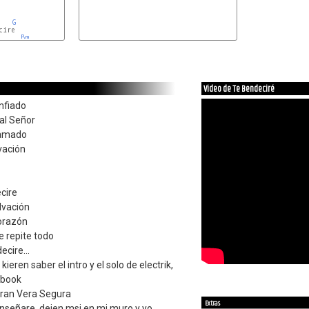
G
ire

Bm
Video de Te Bendeciré
nfiado
al Señor
o amado
vación
cire
lvación
corazón
se repite todo
cire...
kieren saber el intro y el solo de electrik,
ebook
bran Vera Segura
Extras
enseñare, dejen msj en mi muro y yo