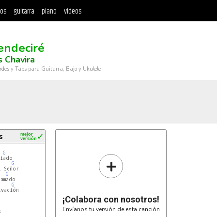
tos
guitarra
piano
videos
endeciré
 Chavira
rdes y Tabs para Guitarra, Bajo y Ukulele
s
mejor
✓
versión
G
+
G
G
G
vación

¡Colabora con nosotros!
Envíanos tu versión de esta canción

