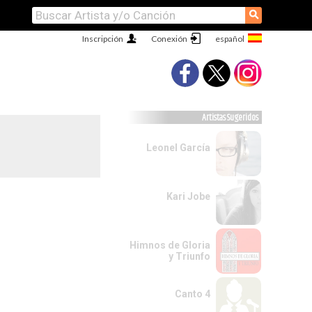
⚲
Inscripción
Conexión
Artistas Sugeridos
Leonel García
Kari Jobe
Himnos de Gloria
y Triunfo
Canto 4