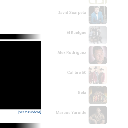
David Scarpeta
El Kuelgue
Alex Rodriguez
Calibre 50
Gela
[ver más videos]
Marcos Yaroide