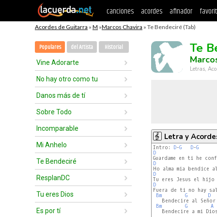
canciones
acordes
afinador
favori
Acordes de Guitarra
»
M
»
Marcos Chavira
» Te Bendeciré (Tab)
Te B
Populares
del Artista
Historial
Marcos
Vine Adorarte
Letras, Aco
No hay otro como tu
Danos más de tí
Sobre Todo
Incomparable
Letra y Acorde
Mi Anhelo
Intro: 
D
-
G
D
-
G
D
Te Bendeciré
D
D
ResplanDC
D
Fuera de ti no hay sal
Tu eres Dios
Bm
G
D
   Bendecire al Señor

Bm
G
A
Es por tí
   Bendecire a mi Dios