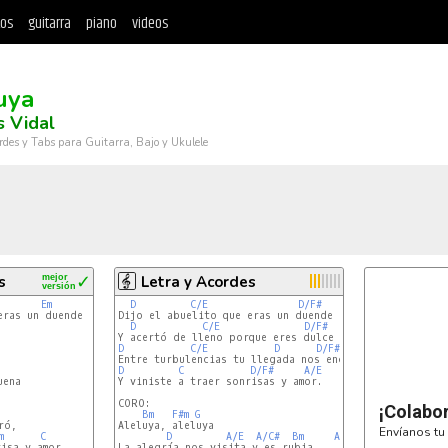
tos
guitarra
piano
videos
uya
 Vidal
rdes y Tabs para Guitarra, Bajo y Ukulele
s
mejor
✓
Letra y Acordes
versión
Em
D
C/E
D/F#
A/E
ras un duende

Dijo el abuelito que eras un duende de trigo y miel

D
C/E
D/F#
A/E
D
C/E
D
D/F#
A/E
D
C
D/F#
A/E
Y viniste a traer sonrisas y amor.

CORO:

¡Colabo
Bm
F#m
G
Aleluya, aleluya

Envíanos tu 
m
C
D
A/E
A/C#
Bm
A/C#
La alegría nos visita y es rubia,
