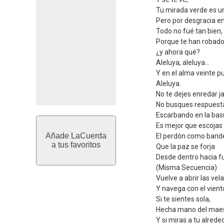
Tu mirada verde es u
Pero por desgracia e
Todo no fué tan bien,
Porque te han robado
¿y ahora qué?
Aleluya, aleluya...
Y en el alma veinte pu
Aleluya.
No te dejes enredar j
No busques respuest
Escarbando en la bas
Es mejor que escojas
Añade LaCuerda
El perdón como band
a tus favoritos
Que la paz se forja
Desde dentro hacia f
(Misma Secuencia)
Vuelve a abrir las vel
Y navega con el vient
Si te sientes sola,
Hecha mano del maes
Y si miras a tu alrede