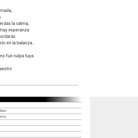
rnada,
.
rdas la calma,
o hay esperanza
cordarás
o en la balanza...
 no fue culpa tuya.
maestro
 bien
mira