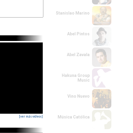
Stanislao Marino
Abel Pintos
Abel Zavala
Hakuna Group
Music
Vino Nuevo
[ver más videos]
Música Católica