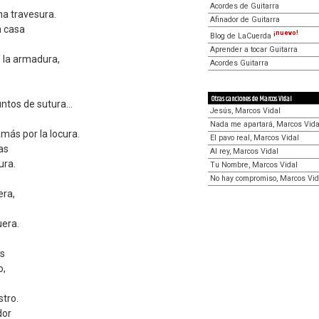
Acordes de Guitarra
na travesura.
Afinador de Guitarra
n casa
¡nuevo!
Blog de LaCuerda
Aprender a tocar Guitarra
 la armadura,
Acordes Guitarra
Otras canciones de Marcos Vidal
ntos de sutura...
Jesús, Marcos Vidal
Nada me apartará, Marcos Vida
amás por la locura.
El pavo real, Marcos Vidal
as
Al rey, Marcos Vidal
ura.
Tu Nombre, Marcos Vidal
No hay compromiso, Marcos Vid
era,
uera.
as
o,
tro.
dor