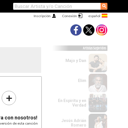
⚲
Inscripción
Conexión
Artistas Sugeridos
Majo y Dan
Elim
+
En Espiritu y en
Verdad
ra con nosotros!
Jesús Adrián
versión de esta canción
Romero