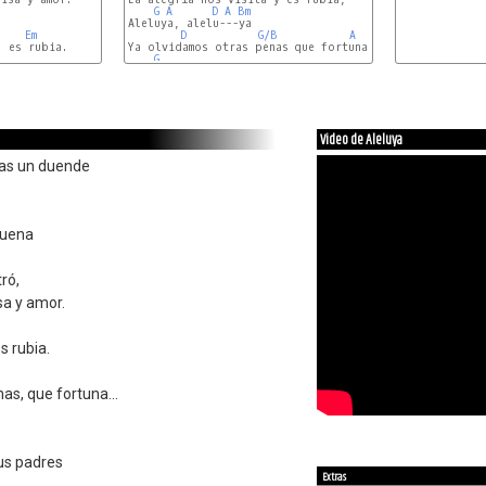
G
A
D
A
Bm
Aleluya, alelu---ya

Em
D
G/B
A
Ya olvidamos otras penas que fortuna.

G
Video de Aleluya
eras un duende
buena
ró,
isa y amor.
es rubia.
as, que fortuna...
tus padres
Extras