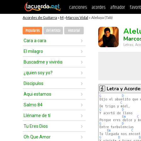
canciones
acordes
afinador
favori
Acordes de Guitarra
»
M
»
Marcos Vidal
» Aleluya (Tab)
Alel
Populares
del Artista
Historial
Marcos
Cara a cara
Letras, Aco
El milagro
Buscadme y viviréis
¿quien soy yo?
Discipulos
Letra y Acorde
Aqui estamos
G
D
Dijo el abuelito que e
C
Salmo 84
G
D
Y acertó de lleno

Lléname de tí
Em
C
G
D
Tu Eres Dios
Entre turbulencias

Em
C
Oh Que Amor
G
D
E