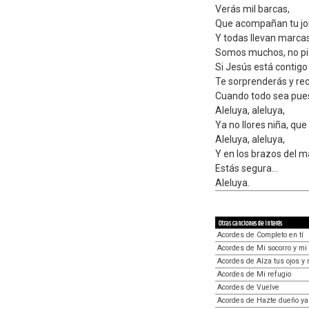
Verás mil barcas,
Que acompañan tu jo
Y todas llevan marcas
Somos muchos, no pie
Si Jesús está contig
Te sorprenderás y re
Cuando todo sea puest
Aleluya, aleluya,
Ya no llores niña, que
Aleluya, aleluya,
Y en los brazos del 
Estás segura...
Aleluya.
Otras canciones de interés
Acordes de Completo en tí
Acordes de Mi socorro y mi
Acordes de Alza tus ojos y 
Acordes de Mi refugio
Acordes de Vuelve
Acordes de Hazte dueño ya