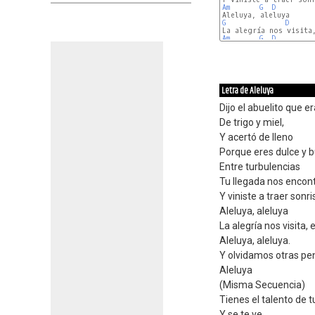
Am
G
D
G
D
Am
G
D
Letra de Aleluya
Dijo el abuelito que 
De trigo y miel,
Y acertó de lleno
Porque eres dulce y 
Entre turbulencias
Tu llegada nos encont
Y viniste a traer sonr
Aleluya, aleluya
La alegría nos visita, 
Aleluya, aleluya.
Y olvidamos otras pen
Aleluya
(Misma Secuencia)
Tienes el talento de 
Y se te ve,