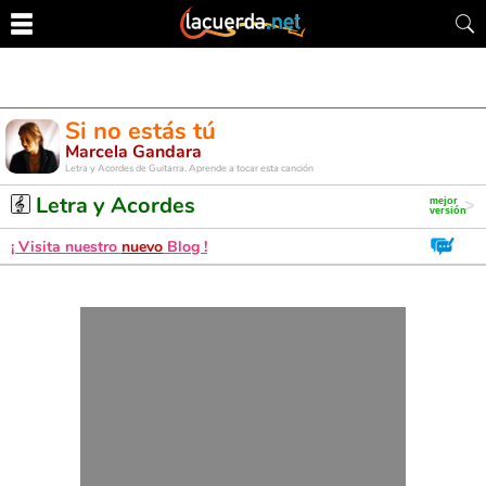
Si no estás tú
Marcela Gandara
Letra y Acordes de Guitarra. Aprende a tocar esta canción
Letra y Acordes
¡ Visita nuestro
nuevo
Blog !