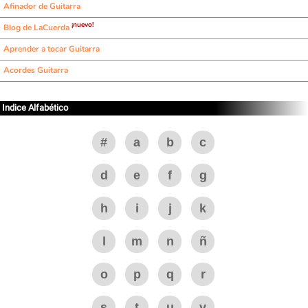
Afinador de Guitarra
¡nuevo!
Blog de LaCuerda
Aprender a tocar Guitarra
Acordes Guitarra
Indice Alfabético
#
a
b
c
d
e
f
g
h
i
j
k
l
m
n
ñ
o
p
q
r
s
t
u
v