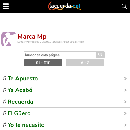
Marca Mp
Letra y Acordes de Guitarra. Aprende a tocar esta canción
⚲
#1 - #10
A - Z
Te Apuesto
Ya Acabó
Recuerda
El Güero
Yo te necesito