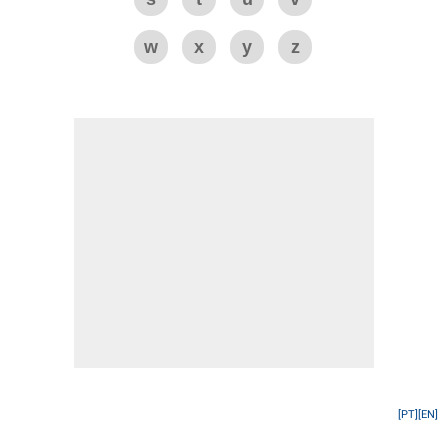
w
x
y
z
[PT]
[EN]