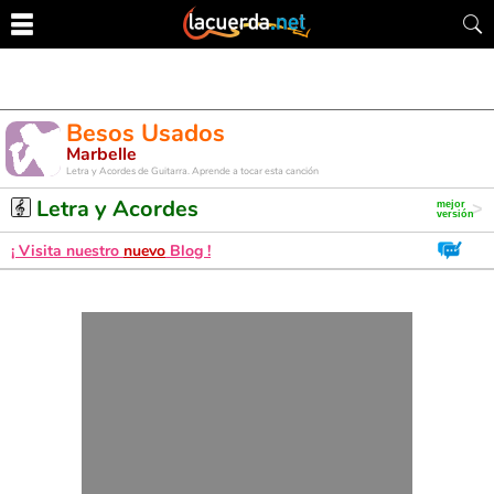
Besos Usados
Marbelle
Letra y Acordes de Guitarra. Aprende a tocar esta canción
Letra y Acordes
¡ Visita nuestro
nuevo
Blog !