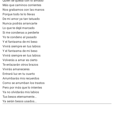
Quien se queda con lo amado
Más que caminos corrientes
Nos grabamos con las manos
Porque todo te lo llevas
De mi amor ya tan tatuado
Nunca podrás arrancarte
Lo que te dejé marcado
Si me condenas a perderte
Yo te condeno al pasado
Y el fantasma de mi beso
Vivirá siempre en tus labios
Y el fantasma de mi beso
Vivirá siempre en tus labios
Volverás a amar es cierto
Te enlazarán otros brazos
Vivirás amaneceres
Entrará luz en tu cuarto
Arrumbarás mis recuerdos
Como se arrumban los trastos
Pero por más que lo intentes
Ya no olvidarás mis labios
Tus besos eternamente...
Ya serán besos usados...