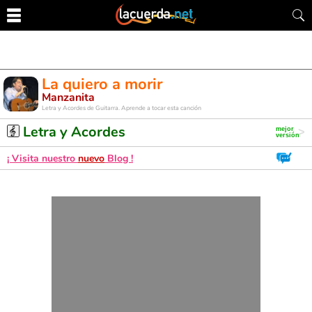
La quiero a morir
Manzanita
Letra y Acordes de Guitarra. Aprende a tocar esta canción
Letra y Acordes
¡ Visita nuestro
nuevo
Blog !