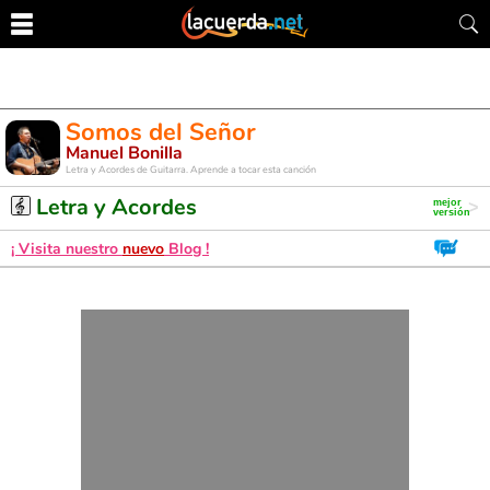
Somos del Señor
Manuel Bonilla
Letra y Acordes de Guitarra. Aprende a tocar esta canción
Letra y Acordes
¡ Visita nuestro
nuevo
Blog !