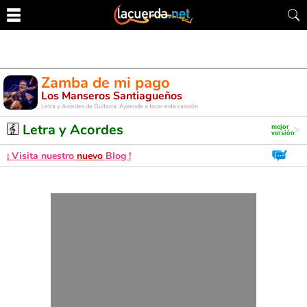
Zamba de mi pago
Los Manseros Santiagueños
Letra y Acordes de Guitarra. Aprende a tocar esta canción
Letra y Acordes
¡ Visita nuestro
nuevo
Blog !