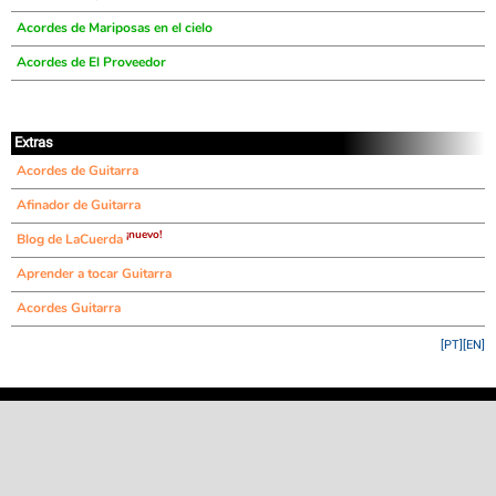
Acordes de Mariposas en el cielo
Acordes de El Proveedor
Extras
Acordes de Guitarra
Afinador de Guitarra
¡nuevo!
Blog de LaCuerda
Aprender a tocar Guitarra
Acordes Guitarra
[PT]
[EN]
©
LaCuerda
.net
·
·
·
aviso legal
privacidad
contacto